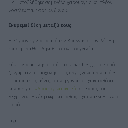
ΕΡΤ, υποβλήθηκε σε μεγάλο χειρουργείο και πλέον
νοσηλεύεται εκτός κινδύνου.
Εκκρεμεί δίκη μεταξύ τους
Η 31χρονη γυναίκα από την Βουλγαρία συνελήφθη
και σήμερα θα οδηγηθεί στον εισαγγελέα.
Σύμφωνα με πληροφορίες του makthes.gr, το νεαρό
ζευγάρι είχε απασχολήσει τις αρχές ξανά πριν από 3
περίπου τρεις μήνες, όταν η γυναίκα είχε καταθέσει
μήνυση για
ενδοοικογενειακή βία
σε βάρος του
33χρονου. Η δίκη εκκρεμεί καθώς είχε αναβληθεί δυο
φορές.
in.gr