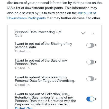
disclosure of your personal information by third parties on the
Για να παρέχουμε την καλύτερη εμπειρία, χρησιμοποιούμε τεχνολογίες όπως
IAB’s list of downstream participants. This information may
cookies για την αποθήκευση ή/και την πρόσβαση σε πληροφορίες συσκευών.
Η συγκατάθεση για τις εν λόγω τεχνολογίες θα μας επιτρέψει να
also be disclosed by us to third parties on the
IAB’s List of
επεξεργαστούμε δεδομένα προσωπικού χαρακτήρα, όπως συμπεριφορά
Downstream Participants
that may further disclose it to other
περιήγησης ή μοναδικά αναγνωριστικά σε αυτόν τον ιστότοπο. Η μη
third parties.
συγκατάθεση ή η ανάκληση της συγκατάθεσης, μπορεί να επηρεάσει
αρνητικά ορισμένες λειτουργίες και δυνατότητες.
Personal Data Processing Opt
Outs
ΑΠΟΔΟΧΉ
I want to opt-out of the Sharing of my
personal data.
ΔΕΝ ΑΠΟΔΈΧΟΜΑΙ
Opted In
I want to opt-out of the Sale of my
ΠΡΟΒΟΛΉ ΠΡΟΤΙΜΉΣΕΩΝ
Personal Data.
Opted In
Πολιτική Cookies
Πολιτική Απορρήτου
Επικοινωνία
I want to opt-out of processing my
Personal Data for Targeted Advertising.
Opted In
I want to opt-out of Collection, Use,
Retention, Sale, and/or Sharing of my
Personal Data that Is Unrelated with the
Purposes for which it was collected.
Opted Out