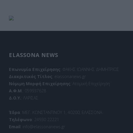
ELASSONA NEWS
Επωνυμία Επιχείρησης
: ΦΑΚΗΣ ΙΩΑΝΝΗΣ ΔΗΜΗΤΡΙΟΣ
Διακριτικός Τίτλος
: elassonanews.gr
Νόμιμη Μορφή Επιχείρησης
: Ατομική Επιχείρηση
Α.Φ.Μ
.: 059937628
Δ.Ο.Υ.
: ΛΑΡΙΣΑΣ
Έδρα
: ΜΕΓ. ΚΩΝΣΤΑΝΤΙΝΟΥ 1, 40200, ΕΛΑΣΣΟΝΑ
Τηλέφωνο
: 24930 22221
Email
: info@elassonanews.gr