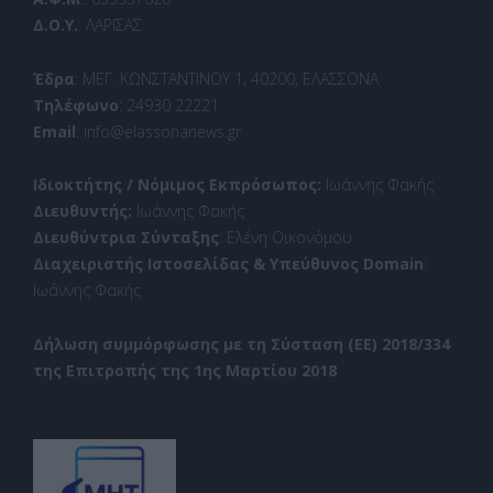
Δ.Ο.Υ.
: ΛΑΡΙΣΑΣ
Έδρα
: ΜΕΓ. ΚΩΝΣΤΑΝΤΙΝΟΥ 1, 40200, ΕΛΑΣΣΟΝΑ
Τηλέφωνο
: 24930 22221
Email
: info@elassonanews.gr
Ιδιοκτήτης / Νόμιμος Εκπρόσωπος:
Ιωάννης Φακής
Διευθυντής:
Ιωάννης Φακής
Διευθύντρια Σύνταξης
: Ελένη Οικονόμου
Διαχειριστής Ιστοσελίδας & Υπεύθυνος Domain
:
Ιωάννης Φακής
Δήλωση συμμόρφωσης με τη Σύσταση (ΕΕ) 2018/334
της Επιτροπής της 1ης Μαρτίου 2018