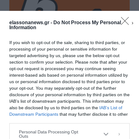
elassonanews.gr -
Do Not Process My Personal
Information
If you wish to opt-out of the sale, sharing to third parties, or
processing of your personal or sensitive information for
targeted advertising by us, please use the below opt-out
section to confirm your selection. Please note that after your
opt-out request is processed you may continue seeing
interest-based ads based on personal information utilized by
us or personal information disclosed to third parties prior to
your opt-out. You may separately opt-out of the further
Διαχείριση Συγκατάθεσης
disclosure of your personal information by third parties on the
Για να παρέχουμε την καλύτερη εμπειρία, χρησιμοποιούμε τεχνολογίες όπως
IAB’s list of downstream participants. This information may
cookies για την αποθήκευση ή/και την πρόσβαση σε πληροφορίες συσκευών.
Η συγκατάθεση για τις εν λόγω τεχνολογίες θα μας επιτρέψει να
also be disclosed by us to third parties on the
IAB’s List of
επεξεργαστούμε δεδομένα προσωπικού χαρακτήρα, όπως συμπεριφορά
Downstream Participants
that may further disclose it to other
περιήγησης ή μοναδικά αναγνωριστικά σε αυτόν τον ιστότοπο. Η μη
third parties.
συγκατάθεση ή η ανάκληση της συγκατάθεσης, μπορεί να επηρεάσει
αρνητικά ορισμένες λειτουργίες και δυνατότητες.
Personal Data Processing Opt
Outs