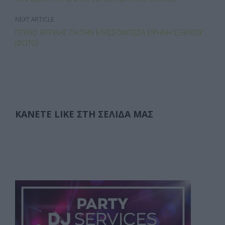
ε
NEXT ARTICLE
ΠΤΥΧΊΟ ΙΑΤΡΙΚΉΣ ΓΙΑ ΤΗΝ ΕΛΑΣΣΟΝΊΤΙΣΣΑ ΕΙΡΉΝΗ ΕΞΆΡΧΟΥ
(ΦΩΤΟ)
ΚΆΝΕΤΕ LIKE ΣΤΗ ΣΕΛΊΔΑ ΜΑΣ