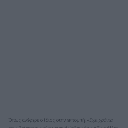
Όπως ανέφερε ο ίδιος στην εκπομπή:
«Έχει χρόνια
που βρίσκεται εκεί η μοναχή Φεβρωνία, μαζί με άλλες