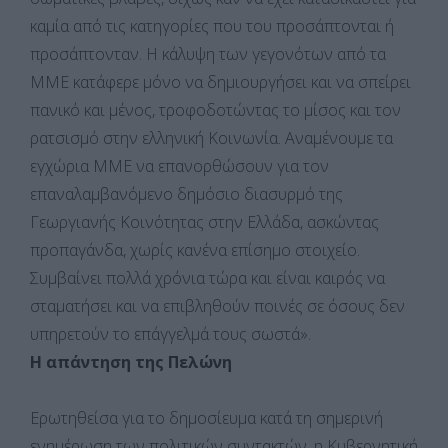
καμία από τις κατηγορίες που του προσάπτονται ή
προσάπτονταν. Η κάλυψη των γεγονότων από τα
ΜΜΕ κατάφερε μόνο να δημιουργήσει και να σπείρει
πανικό και μένος, τροφοδοτώντας το μίσος και τον
ρατσισμό στην ελληνική Κοινωνία. Αναμένουμε τα
εγχώρια ΜΜΕ να επανορθώσουν για τον
επαναλαμβανόμενο δημόσιο διασυρμό της
Γεωργιανής Κοινότητας στην Ελλάδα, ασκώντας
προπαγάνδα, χωρίς κανένα επίσημο στοιχείο.
Συμβαίνει πολλά χρόνια τώρα και είναι καιρός να
σταματήσει και να επιβληθούν ποινές σε όσους δεν
υπηρετούν το επάγγελμά τους σωστά».
Η απάντηση της Πελώνη
Ερωτηθείσα για το δημοσίευμα κατά τη σημερινή
ενημέρωση των πολιτικών συντακτών, η Κυβερνητική