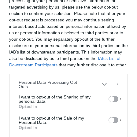
processing of your personal or sensitive information for
targeted advertising by us, please use the below opt-out
section to confirm your selection. Please note that after your
opt-out request is processed you may continue seeing
interest-based ads based on personal information utilized by
us or personal information disclosed to third parties prior to
your opt-out. You may separately opt-out of the further
Διαχείριση Συγκατάθεσης
disclosure of your personal information by third parties on the
Για να παρέχουμε την καλύτερη εμπειρία, χρησιμοποιούμε τεχνολογίες όπως
IAB’s list of downstream participants. This information may
cookies για την αποθήκευση ή/και την πρόσβαση σε πληροφορίες συσκευών.
Η συγκατάθεση για τις εν λόγω τεχνολογίες θα μας επιτρέψει να
also be disclosed by us to third parties on the
IAB’s List of
επεξεργαστούμε δεδομένα προσωπικού χαρακτήρα, όπως συμπεριφορά
Downstream Participants
that may further disclose it to other
περιήγησης ή μοναδικά αναγνωριστικά σε αυτόν τον ιστότοπο. Η μη
third parties.
συγκατάθεση ή η ανάκληση της συγκατάθεσης, μπορεί να επηρεάσει
αρνητικά ορισμένες λειτουργίες και δυνατότητες.
Personal Data Processing Opt
Outs
ΑΠΟΔΟΧΉ
I want to opt-out of the Sharing of my
personal data.
ΔΕΝ ΑΠΟΔΈΧΟΜΑΙ
Opted In
I want to opt-out of the Sale of my
ΠΡΟΒΟΛΉ ΠΡΟΤΙΜΉΣΕΩΝ
Personal Data.
Opted In
Πολιτική Cookies
Πολιτική Απορρήτου
Επικοινωνία