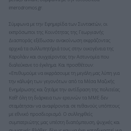
imerodromos.gr.
Σύμφωνα με την Εφημερίδα των Συντακτών, οι
εκπρόσωποι της Κοινότητας της Γεωργιανής
Διασποράς εξέδωσαν ανακοίνωση εκφράζοντας
αρχικά τα συλλυπητήριά τους στην οικογένεια της
Καρολάιν και συγχαίροντας την Αστυνομία που
διαλεύκανε το έγκλημα. Και προσθέτουν:
«Επιθυμούμε να εκφράσουμε τη μεγάλη μας λύπη για
την κάλυψη των γεγονότων από τα Μέσα Μαζικής
Ενημέρωσης και ζητάμε την αντίδραση της πολιτείας.
Καθ’ όλη τη διάρκεια των ερευνών τα ΜΜΕ δεν
σταμάτησαν να αναφέρονται σε πιθανούς υπόπτους
με εθνικό προσδιορισμό. Ο συλληφθείς
συμπατριώτης μας υπέστη διαπόμπευση, ψυχικές και
σωματικές βλάβες, δίχως καν να έχει καταδικαστεί για