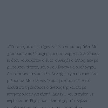
«Τέσσερις μέρες με είχαν δεμένο σε μια καρέκλα. Με
χτυπούσαν πολύ άσχημα οι αστυνομικοί, ζαλιζόμουν
κι όταν κουραζόταν ο ένας, συνέχιζε ο άλλος. Δεν με
ρωτούσαν τίποτα, μόνο μου έλεγαν να ομολογήσω
ότι σκότωσα την κοπέλα. Δεν ήξερα για ποια κοπέλα
μιλούσαν. Μου έλεγαν “Εσύ τη σκότωσες”. Μετά
έμαθα ότι τη σκότωσε ο άντρας της και ότι με
κατηγορούσαν για κλοπή. Δεν έχω καμία σχέση με
καμία κλοπή. Είχα μόνο πλαστά χαρτιά» δήλωσε
μεταξύ άλλων, σύμφωνα με την ιστοσελίδα