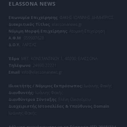
ELASSONA NEWS
Επωνυμία Επιχείρησης
: ΦΑΚΗΣ ΙΩΑΝΝΗΣ ΔΗΜΗΤΡΙΟΣ
Διακριτικός Τίτλος
: elassonanews.gr
Νόμιμη Μορφή Επιχείρησης
: Ατομική Επιχείρηση
Α.Φ.Μ
.: 059937628
Δ.Ο.Υ.
: ΛΑΡΙΣΑΣ
Έδρα
: ΜΕΓ. ΚΩΝΣΤΑΝΤΙΝΟΥ 1, 40200, ΕΛΑΣΣΟΝΑ
Τηλέφωνο
: 24930 22221
Email
: info@elassonanews.gr
Ιδιοκτήτης / Νόμιμος Εκπρόσωπος:
Ιωάννης Φακής
Διευθυντής:
Ιωάννης Φακής
Διευθύντρια Σύνταξης
: Ελένη Οικονόμου
Διαχειριστής Ιστοσελίδας & Υπεύθυνος Domain
:
Ιωάννης Φακής
Δήλωση συμμόρφωσης με τη Σύσταση (ΕΕ) 2018/334