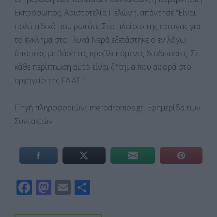
Εκπρόσωπος, Αριστοτελία Πελώνη, απάντησε “Είναι
πολύ ειδικό που ρωτάτε. Στο πλαίσιο της έρευνας για
το έγκλημα στα Γλυκά Νερά εξετάστηκε ο εν λόγω
ύποπτος με βάση τις προβλεπόμενες διαδικασίες. Σε
κάθε περίπτωση αυτό είναι ζήτημα που αφορά στο
αρχηγείο της ΕΛ.ΑΣ.”.
Πηγή πληροφοριών: imerodromos.gr, Εφημερίδα των
Συντακτών
F
M
E
Μ
ac
as
m
οι