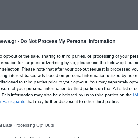
ews.gr -
Do Not Process My Personal Information
to opt-out of the sale, sharing to third parties, or processing of your per
formation for targeted advertising by us, please use the below opt-out s
r selection. Please note that after your opt-out request is processed y
eing interest-based ads based on personal information utilized by us or
disclosed to third parties prior to your opt-out. You may separately opt-
τι σύμφωνα με τον Ημερήσιο Χάρτη Πρόβλεψης
losure of your personal information by third parties on the IAB’s list of
. This information may also be disclosed by us to third parties on the
IA
ατείας Πολιτικής Προστασίας, για την Πέμπτη 07
Διαχείριση Συγκατάθεσης
Participants
that may further disclose it to other third parties.
 Κινδύνου 3 (υψηλή) για περιοχές τις Π.Ε.
 την καλύτερη εμπειρία, χρησιμοποιούμε τεχνολογίες όπως cookies για
υτό, έχουν τεθεί σε αυξημένη ετοιμότητα όλες οι
ή/και την πρόσβαση σε πληροφορίες συσκευών. Η συγκατάθεση για τις
ίες θα μας επιτρέψει να επεξεργαστούμε δεδομένα προσωπικού
ιφέρειας, σε συνεργασία με το Πυροσβεστικό
l Data Processing Opt Outs
 συμπεριφορά περιήγησης ή μοναδικά αναγνωριστικά σε αυτόν τον
ιμετώπιση πιθανών πυρκαγιών.
συγκατάθεση ή η ανάκληση της συγκατάθεσης, μπορεί να επηρεάσει