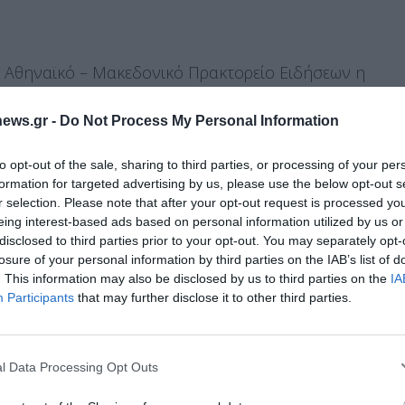
ο Αθηναϊκό – Μακεδονικό Πρακτορείο Ειδήσεων η
 μετά την πρώτη αυτή νομοθετική πρωτοβουλία,
ews.gr -
Do Not Process My Personal Information
εργάζεται την εισαγωγή ενός νέου νομοθετικού
κασιών που αφορούν στην αδειοδότηση των
to opt-out of the sale, sharing to third parties, or processing of your per
μαρίνες, τουριστικούς λιμένες, ιαματικές πηγές
formation for targeted advertising by us, please use the below opt-out s
r selection. Please note that after your opt-out request is processed y
 συλλογιστικής, σύμφωνα με την οποία
eing interest-based ads based on personal information utilized by us or
ότησης όλων των τουριστικών καταλυμάτων, με
disclosed to third parties prior to your opt-out. You may separately opt-
losure of your personal information by third parties on the IAB’s list of
ι οποίοι έδωσαν το έρεισμα για δυναμική
. This information may also be disclosed by us to third parties on the
IA
ράς που είχε καίρια πληγεί από την οικονομική
Διαχείριση Συγκατάθεσης
Participants
that may further disclose it to other third parties.
 την καλύτερη εμπειρία, χρησιμοποιούμε τεχνολογίες όπως cookies για
ή/και την πρόσβαση σε πληροφορίες συσκευών. Η συγκατάθεση για τις
ίες θα μας επιτρέψει να επεξεργαστούμε δεδομένα προσωπικού
l Data Processing Opt Outs
το ευέλικτο επενδυτικό πλαίσιο με την ενίσχυση
 συμπεριφορά περιήγησης ή μοναδικά αναγνωριστικά σε αυτόν τον
συγκατάθεση ή η ανάκληση της συγκατάθεσης, μπορεί να επηρεάσει