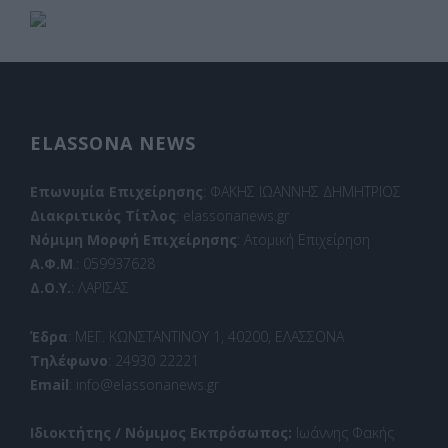
ELASSONA NEWS
Επωνυμία Επιχείρησης
: ΦΑΚΗΣ ΙΩΑΝΝΗΣ ΔΗΜΗΤΡΙΟΣ
Διακριτικός Τίτλος
: elassonanews.gr
Νόμιμη Μορφή Επιχείρησης
: Ατομική Επιχείρηση
Α.Φ.Μ
.: 059937628
Δ.Ο.Υ.
: ΛΑΡΙΣΑΣ
Έδρα
: ΜΕΓ. ΚΩΝΣΤΑΝΤΙΝΟΥ 1, 40200, ΕΛΑΣΣΟΝΑ
Τηλέφωνο
: 24930 22221
Email
: info@elassonanews.gr
Ιδιοκτήτης / Νόμιμος Εκπρόσωπος:
Ιωάννης Φακής