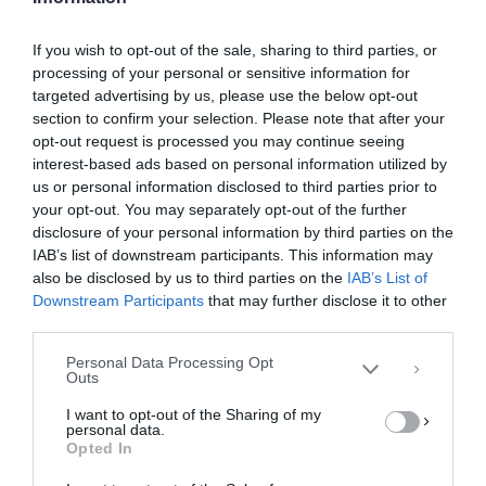
If you wish to opt-out of the sale, sharing to third parties, or
processing of your personal or sensitive information for
targeted advertising by us, please use the below opt-out
section to confirm your selection. Please note that after your
opt-out request is processed you may continue seeing
interest-based ads based on personal information utilized by
us or personal information disclosed to third parties prior to
your opt-out. You may separately opt-out of the further
Διαχείριση Συγκατάθεσης
disclosure of your personal information by third parties on the
Για να παρέχουμε την καλύτερη εμπειρία, χρησιμοποιούμε τεχνολογίες όπως
IAB’s list of downstream participants. This information may
cookies για την αποθήκευση ή/και την πρόσβαση σε πληροφορίες συσκευών.
Η συγκατάθεση για τις εν λόγω τεχνολογίες θα μας επιτρέψει να
also be disclosed by us to third parties on the
IAB’s List of
επεξεργαστούμε δεδομένα προσωπικού χαρακτήρα, όπως συμπεριφορά
Downstream Participants
that may further disclose it to other
περιήγησης ή μοναδικά αναγνωριστικά σε αυτόν τον ιστότοπο. Η μη
third parties.
συγκατάθεση ή η ανάκληση της συγκατάθεσης, μπορεί να επηρεάσει
αρνητικά ορισμένες λειτουργίες και δυνατότητες.
Personal Data Processing Opt
Outs
ΑΠΟΔΟΧΉ
I want to opt-out of the Sharing of my
personal data.
ΔΕΝ ΑΠΟΔΈΧΟΜΑΙ
Opted In