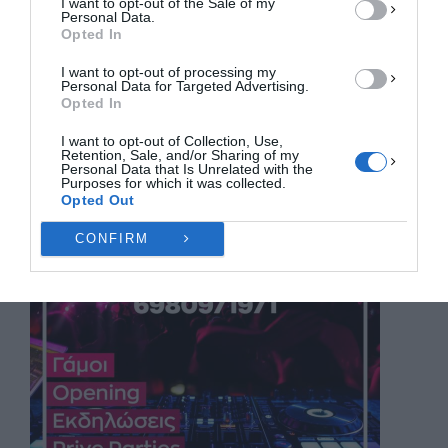
I want to opt-out of the Sale of my
ΠΡΟΒΟΛΉ ΠΡΟΤΙΜΉΣΕΩΝ
Personal Data.
Opted In
Πολιτική Cookies
Πολιτική Απορρήτου
Επικοινωνία
I want to opt-out of processing my
Personal Data for Targeted Advertising.
Opted In
I want to opt-out of Collection, Use,
Retention, Sale, and/or Sharing of my
Personal Data that Is Unrelated with the
Purposes for which it was collected.
Opted Out
CONFIRM