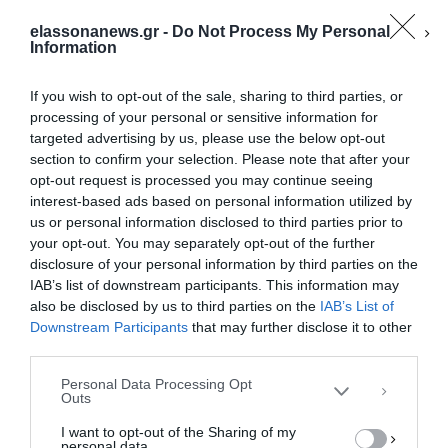
elassonanews.gr -
Do Not Process My Personal
Information
If you wish to opt-out of the sale, sharing to third parties, or
processing of your personal or sensitive information for
targeted advertising by us, please use the below opt-out
section to confirm your selection. Please note that after your
opt-out request is processed you may continue seeing
interest-based ads based on personal information utilized by
us or personal information disclosed to third parties prior to
your opt-out. You may separately opt-out of the further
Διαχείριση Συγκατάθεσης
disclosure of your personal information by third parties on the
Για να παρέχουμε την καλύτερη εμπειρία, χρησιμοποιούμε τεχνολογίες όπως
IAB’s list of downstream participants. This information may
cookies για την αποθήκευση ή/και την πρόσβαση σε πληροφορίες συσκευών.
Η συγκατάθεση για τις εν λόγω τεχνολογίες θα μας επιτρέψει να
also be disclosed by us to third parties on the
IAB’s List of
επεξεργαστούμε δεδομένα προσωπικού χαρακτήρα, όπως συμπεριφορά
Downstream Participants
that may further disclose it to other
περιήγησης ή μοναδικά αναγνωριστικά σε αυτόν τον ιστότοπο. Η μη
third parties.
συγκατάθεση ή η ανάκληση της συγκατάθεσης, μπορεί να επηρεάσει
αρνητικά ορισμένες λειτουργίες και δυνατότητες.
Personal Data Processing Opt
Outs
ΑΠΟΔΟΧΉ
I want to opt-out of the Sharing of my
personal data.