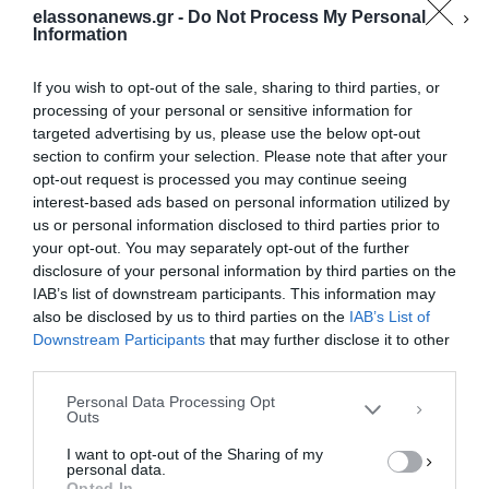
elassonanews.gr -
Do Not Process My Personal
Information
If you wish to opt-out of the sale, sharing to third parties, or
processing of your personal or sensitive information for
targeted advertising by us, please use the below opt-out
section to confirm your selection. Please note that after your
opt-out request is processed you may continue seeing
interest-based ads based on personal information utilized by
us or personal information disclosed to third parties prior to
your opt-out. You may separately opt-out of the further
Διαχείριση Συγκατάθεσης
disclosure of your personal information by third parties on the
Για να παρέχουμε την καλύτερη εμπειρία, χρησιμοποιούμε τεχνολογίες όπως
IAB’s list of downstream participants. This information may
cookies για την αποθήκευση ή/και την πρόσβαση σε πληροφορίες συσκευών.
Η συγκατάθεση για τις εν λόγω τεχνολογίες θα μας επιτρέψει να
also be disclosed by us to third parties on the
IAB’s List of
επεξεργαστούμε δεδομένα προσωπικού χαρακτήρα, όπως συμπεριφορά
Downstream Participants
that may further disclose it to other
περιήγησης ή μοναδικά αναγνωριστικά σε αυτόν τον ιστότοπο. Η μη
third parties.
συγκατάθεση ή η ανάκληση της συγκατάθεσης, μπορεί να επηρεάσει
αρνητικά ορισμένες λειτουργίες και δυνατότητες.
Personal Data Processing Opt
Outs
ΑΠΟΔΟΧΉ
I want to opt-out of the Sharing of my
personal data.
ΔΕΝ ΑΠΟΔΈΧΟΜΑΙ
Opted In