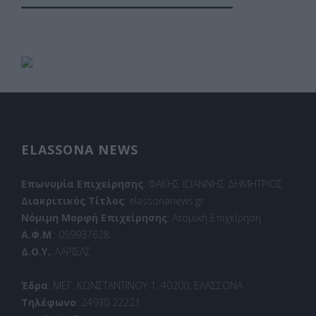
ELASSONA NEWS
Επωνυμία Επιχείρησης
: ΦΑΚΗΣ ΙΩΑΝΝΗΣ ΔΗΜΗΤΡΙΟΣ
Διακριτικός Τίτλος
: elassonanews.gr
Νόμιμη Μορφή Επιχείρησης
: Ατομική Επιχείρηση
Α.Φ.Μ
.: 059937628
Δ.Ο.Υ.
: ΛΑΡΙΣΑΣ
Έδρα
: ΜΕΓ. ΚΩΝΣΤΑΝΤΙΝΟΥ 1, 40200, ΕΛΑΣΣΟΝΑ
Τηλέφωνο
: 24930 22221