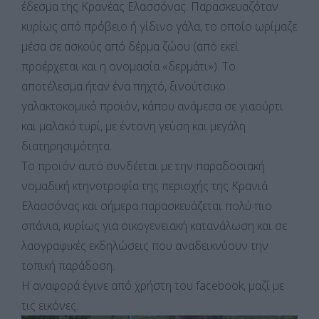
έδεσμα της Κρανέας Ελασσόνας. Παρασκευαζόταν
κυρίως από πρόβειο ή γίδινο γάλα, το οποίο ωρίμαζε
μέσα σε ασκούς από δέρμα ζώου (από εκεί
προέρχεται και η ονομασία «δερμάτι»). Το
αποτέλεσμα ήταν ένα πηχτό, ξινούτσικο
γαλακτοκομικό προϊόν, κάπου ανάμεσα σε γιαούρτι
και μαλακό τυρί, με έντονη γεύση και μεγάλη
διατηρησιμότητα.
Το προϊόν αυτό συνδέεται με την παραδοσιακή
νομαδική κτηνοτροφία της περιοχής της Κρανιά
Ελασσόνας και σήμερα παρασκευάζεται πολύ πιο
σπάνια, κυρίως για οικογενειακή κατανάλωση και σε
λαογραφικές εκδηλώσεις που αναδεικνύουν την
τοπική παράδοση.
Η αναφορά έγινε από χρήστη του facebook, μαζί με
τις εικόνες.