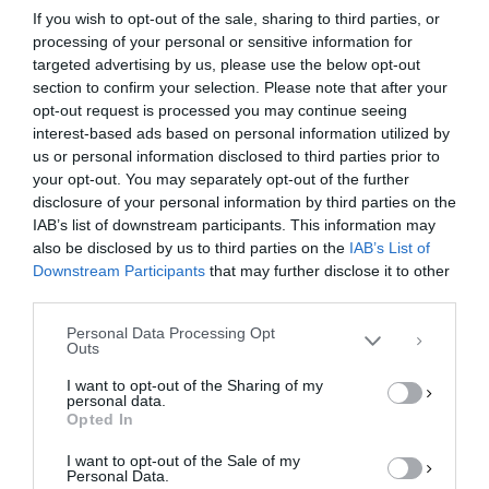
If you wish to opt-out of the sale, sharing to third parties, or
processing of your personal or sensitive information for
targeted advertising by us, please use the below opt-out
section to confirm your selection. Please note that after your
opt-out request is processed you may continue seeing
interest-based ads based on personal information utilized by
us or personal information disclosed to third parties prior to
your opt-out. You may separately opt-out of the further
Διαχείριση Συγκατάθεσης
disclosure of your personal information by third parties on the
Για να παρέχουμε την καλύτερη εμπειρία, χρησιμοποιούμε τεχνολογίες όπως
IAB’s list of downstream participants. This information may
cookies για την αποθήκευση ή/και την πρόσβαση σε πληροφορίες συσκευών.
Η συγκατάθεση για τις εν λόγω τεχνολογίες θα μας επιτρέψει να
also be disclosed by us to third parties on the
IAB’s List of
επεξεργαστούμε δεδομένα προσωπικού χαρακτήρα, όπως συμπεριφορά
Downstream Participants
that may further disclose it to other
περιήγησης ή μοναδικά αναγνωριστικά σε αυτόν τον ιστότοπο. Η μη
third parties.
συγκατάθεση ή η ανάκληση της συγκατάθεσης, μπορεί να επηρεάσει
αρνητικά ορισμένες λειτουργίες και δυνατότητες.
Personal Data Processing Opt
Outs
ΑΠΟΔΟΧΉ
I want to opt-out of the Sharing of my
personal data.
ΔΕΝ ΑΠΟΔΈΧΟΜΑΙ
Opted In
I want to opt-out of the Sale of my
ΠΡΟΒΟΛΉ ΠΡΟΤΙΜΉΣΕΩΝ
Personal Data.