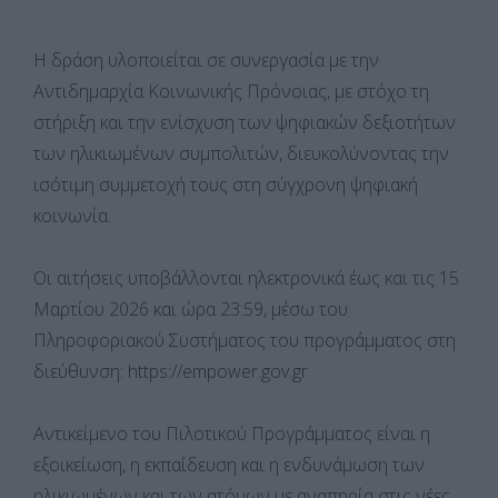
Η δράση υλοποιείται σε συνεργασία με την
Αντιδημαρχία Κοινωνικής Πρόνοιας, με στόχο τη
στήριξη και την ενίσχυση των ψηφιακών δεξιοτήτων
των ηλικιωμένων συμπολιτών, διευκολύνοντας την
ισότιμη συμμετοχή τους στη σύγχρονη ψηφιακή
κοινωνία.
Οι αιτήσεις υποβάλλονται ηλεκτρονικά έως και τις 15
Μαρτίου 2026 και ώρα 23:59, μέσω του
Πληροφοριακού Συστήματος του προγράμματος στη
διεύθυνση: https://empower.gov.gr
Αντικείμενο του Πιλοτικού Προγράμματος είναι η
εξοικείωση, η εκπαίδευση και η ενδυνάμωση των
ηλικιωμένων και των ατόμων με αναπηρία στις νέες