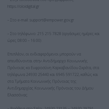
https://oloidigital.gr
– Στο e-mail: support@empower.gov.gr
– Στο τηλέφωνο: 215 215 7828 (εργάσιμες ημέρες και
ώρες 08:00 – 16:00)
Επιπλέον, οι ενδιαφερόμενοι μπορούν να
απευθύνονται στην Αντιδήμαρχο Κοινωνικής
Πρόνοιας κα Ευφροσύνη Καρκαβανίδου-Σκρέτα, στα
τηλέφωνα 24930 25440 και 6945 591722, καθώς και
στα Τμήματα Κοινωνικής Πρόνοιας της
Αντιδημαρχίας Κοινωνικής Πρόνοιας του Δήμου
Ελασσόνας:
– Βοήθεια στο Σπίτι: 24930 23135 – 24930 29791