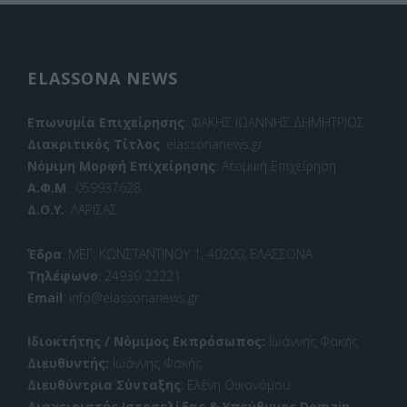
ELASSONA NEWS
Επωνυμία Επιχείρησης
: ΦΑΚΗΣ ΙΩΑΝΝΗΣ ΔΗΜΗΤΡΙΟΣ
Διακριτικός Τίτλος
: elassonanews.gr
Νόμιμη Μορφή Επιχείρησης
: Ατομική Επιχείρηση
Α.Φ.Μ
.: 059937628
Δ.Ο.Υ.
: ΛΑΡΙΣΑΣ
Έδρα
: ΜΕΓ. ΚΩΝΣΤΑΝΤΙΝΟΥ 1, 40200, ΕΛΑΣΣΟΝΑ
Τηλέφωνο
: 24930 22221
Email
: info@elassonanews.gr
Ιδιοκτήτης / Νόμιμος Εκπρόσωπος:
Ιωάννης Φακής
Διευθυντής:
Ιωάννης Φακής
Διευθύντρια Σύνταξης
: Ελένη Οικονόμου
Διαχειριστής Ιστοσελίδας & Υπεύθυνος Domain
: