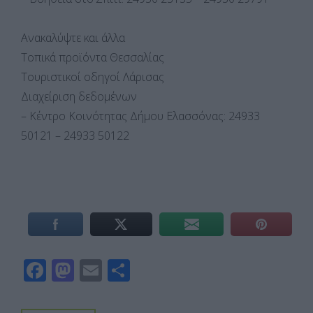
Ανακαλύψτε και άλλα
Τοπικά προϊόντα Θεσσαλίας
Τουριστικοί οδηγοί Λάρισας
Διαχείριση δεδομένων
– Κέντρο Κοινότητας Δήμου Ελασσόνας: 24933
50121 – 24933 50122
F
M
E
Μ
ac
as
m
οι