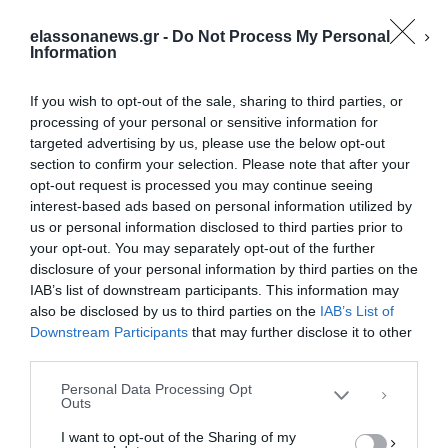
elassonanews.gr -
Do Not Process My Personal
Information
If you wish to opt-out of the sale, sharing to third parties, or
processing of your personal or sensitive information for
targeted advertising by us, please use the below opt-out
section to confirm your selection. Please note that after your
opt-out request is processed you may continue seeing
interest-based ads based on personal information utilized by
us or personal information disclosed to third parties prior to
your opt-out. You may separately opt-out of the further
Διαχείριση Συγκατάθεσης
disclosure of your personal information by third parties on the
Για να παρέχουμε την καλύτερη εμπειρία, χρησιμοποιούμε τεχνολογίες όπως
IAB’s list of downstream participants. This information may
cookies για την αποθήκευση ή/και την πρόσβαση σε πληροφορίες συσκευών.
Η συγκατάθεση για τις εν λόγω τεχνολογίες θα μας επιτρέψει να
also be disclosed by us to third parties on the
IAB’s List of
επεξεργαστούμε δεδομένα προσωπικού χαρακτήρα, όπως συμπεριφορά
Downstream Participants
that may further disclose it to other
περιήγησης ή μοναδικά αναγνωριστικά σε αυτόν τον ιστότοπο. Η μη
third parties.
συγκατάθεση ή η ανάκληση της συγκατάθεσης, μπορεί να επηρεάσει
αρνητικά ορισμένες λειτουργίες και δυνατότητες.
Personal Data Processing Opt
Outs
ΑΠΟΔΟΧΉ
I want to opt-out of the Sharing of my