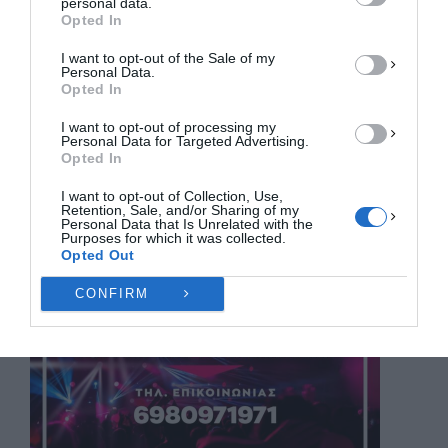
personal data.
ΔΕΝ ΑΠΟΔΈΧΟΜΑΙ
Opted In
I want to opt-out of the Sale of my
ΠΡΟΒΟΛΉ ΠΡΟΤΙΜΉΣΕΩΝ
Personal Data.
Opted In
Πολιτική Cookies
Πολιτική Απορρήτου
Επικοινωνία
I want to opt-out of processing my
Personal Data for Targeted Advertising.
Opted In
I want to opt-out of Collection, Use,
Retention, Sale, and/or Sharing of my
Personal Data that Is Unrelated with the
Purposes for which it was collected.
Opted Out
CONFIRM