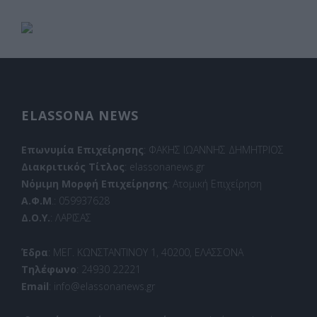
ELASSONA NEWS
Επωνυμία Επιχείρησης
: ΦΑΚΗΣ ΙΩΑΝΝΗΣ ΔΗΜΗΤΡΙΟΣ
Διακριτικός Τίτλος
: elassonanews.gr
Νόμιμη Μορφή Επιχείρησης
: Ατομική Επιχείρηση
Α.Φ.Μ
.: 059937628
Δ.Ο.Υ.
: ΛΑΡΙΣΑΣ
Έδρα
: ΜΕΓ. ΚΩΝΣΤΑΝΤΙΝΟΥ 1, 40200, ΕΛΑΣΣΟΝΑ
Τηλέφωνο
: 24930 22221
Email
: info@elassonanews.gr