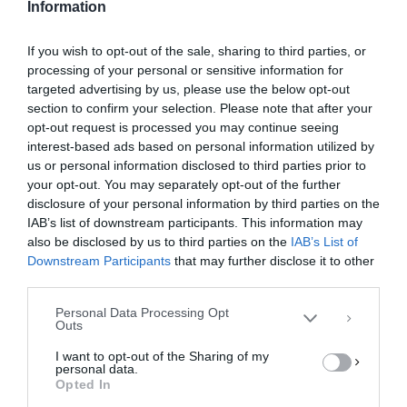
Information
If you wish to opt-out of the sale, sharing to third parties, or
processing of your personal or sensitive information for
targeted advertising by us, please use the below opt-out
section to confirm your selection. Please note that after your
opt-out request is processed you may continue seeing
interest-based ads based on personal information utilized by
us or personal information disclosed to third parties prior to
your opt-out. You may separately opt-out of the further
Διαχείριση Συγκατάθεσης
disclosure of your personal information by third parties on the
Για να παρέχουμε την καλύτερη εμπειρία, χρησιμοποιούμε τεχνολογίες όπως
IAB’s list of downstream participants. This information may
cookies για την αποθήκευση ή/και την πρόσβαση σε πληροφορίες συσκευών.
Η συγκατάθεση για τις εν λόγω τεχνολογίες θα μας επιτρέψει να
also be disclosed by us to third parties on the
IAB’s List of
επεξεργαστούμε δεδομένα προσωπικού χαρακτήρα, όπως συμπεριφορά
Downstream Participants
that may further disclose it to other
περιήγησης ή μοναδικά αναγνωριστικά σε αυτόν τον ιστότοπο. Η μη
third parties.
συγκατάθεση ή η ανάκληση της συγκατάθεσης, μπορεί να επηρεάσει
αρνητικά ορισμένες λειτουργίες και δυνατότητες.
Personal Data Processing Opt
Outs
ΑΠΟΔΟΧΉ
I want to opt-out of the Sharing of my
personal data.
ΔΕΝ ΑΠΟΔΈΧΟΜΑΙ
Opted In