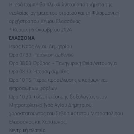
Η ιερά πομπή θα πλαισιώνεται από τμήματα της
νεολαίας, αγήματα του στρατού και τη Φιλαρμονική
ορχήστρα του Δήμου Ελασσόνας.
* Κυριακή 6 Οκτωβρίου 2024
ΕΛΑΣΣΟΝΑ
Ιερός Ναός Αγίου Δημητρίου
Ώρα 07:30: Παιάνιση εωθινού.
Ώρα 08:00: Όρθρος – Πανηγυρική Θεία Λειτουργία.
Ώρα 08:30: Έπαρση σημαίας.
Ώρα 10:15: Πέρας προσέλευσης επισήμων και
εκπροσώπων φορέων.
Ώρα 10:30: Τελετή επίσημης δοξολογίας στον
Μητροπολιτικό Ναό Αγίου Δημητρίου,
χοροστατούντος του Σεβασμιότατου Μητροπολίτου
Ελασσόνος κ.κ. Χαρίτωνος.
Κεντρική πλατεία