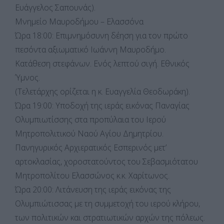
Ευάγγελος Σαπουνάς).
Μνημείο Μαυροδήμου – Ελασσόνα
Ώρα 18:00: Επιμνημόσυνη δέηση για τον πρώτο
πεσόντα αξιωματικό Ιωάννη Μαυροδήμο.
Κατάθεση στεφάνων. Ενός λεπτού σιγή. Εθνικός
Ύμνος.
(Τελετάρχης ορίζεται η κ. Ευαγγελία Θεοδωράκη).
Ώρα 19:00: Υποδοχή της ιεράς εικόνας Παναγίας
Ολυμπιωτίσσης στα προπύλαια του Ιερού
Μητροπολιτικού Ναού Αγίου Δημητρίου.
Πανηγυρικός Αρχιερατικός Εσπερινός μετ’
αρτοκλασίας, χοροστατούντος του Σεβασμιότατου
Μητροπολίτου Ελασσώνος κ.κ. Χαρίτωνος.
Ώρα 20:00: Λιτάνευση της ιεράς εικόνας της
Ολυμπιώτισσας με τη συμμετοχή του ιερού κλήρου,
των πολιτικών και στρατιωτικών αρχών της πόλεως.