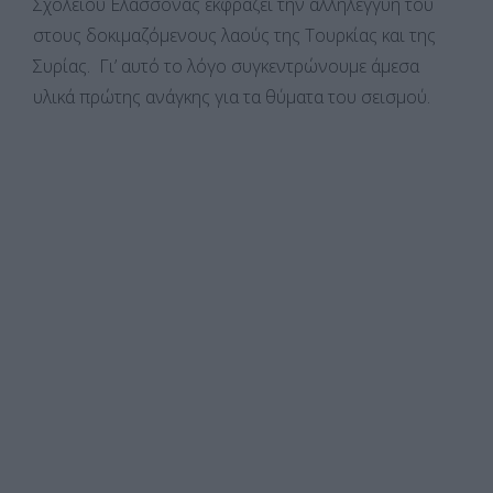
Σχολείου Ελασσόνας εκφράζει την αλληλεγγύη του
στους δοκιμαζόμενους λαούς της Τουρκίας και της
Συρίας. Γι’ αυτό το λόγο συγκεντρώνουμε άμεσα
υλικά πρώτης ανάγκης για τα θύματα του σεισμού.