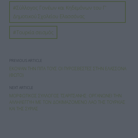
o
o
σ
Σύλλογος Γονέων και Κηδεμόνων του Γ'
o
n
τε
Δημοτικού Σχολείου Ελασσόνας
k
ίτ
Τουρκία σεισμός
ε
PREVIOUS ARTICLE
ΈΚΟΨΑΝ ΤΗΝ ΠΊΤΑ ΤΟΥΣ ΟΙ ΠΥΡΟΣΒΈΣΤΕΣ ΣΤΗΝ ΕΛΑΣΣΌΝΑ
(ΦΩΤΟ)
NEXT ARTICLE
ΜΟΡΦΩΤΙΚΌΣ ΣΎΛΛΟΓΟΣ ΤΣΑΡΙΤΣΆΝΗΣ: ΟΡΓΑΝΏΝΕΙ ΤΗΝ
ΑΛΛΗΛΕΓΓΎΗ ΜΕ ΤΟΝ ΔΟΚΙΜΑΖΌΜΕΝΟ ΛΑΌ ΤΗΣ ΤΟΥΡΚΊΑΣ
ΚΑΙ ΤΗΣ ΣΥΡΊΑΣ