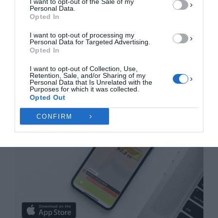
I want to opt-out of the Sale of my
ΠΡΟΒΟΛΉ ΠΡΟΤΙΜΉΣΕΩΝ
Personal Data.
Opted In
Πολιτική Cookies
Πολιτική Απορρήτου
Επικοινωνία
I want to opt-out of processing my
Personal Data for Targeted Advertising.
Opted In
I want to opt-out of Collection, Use,
Retention, Sale, and/or Sharing of my
Personal Data that Is Unrelated with the
Purposes for which it was collected.
Opted Out
CONFIRM