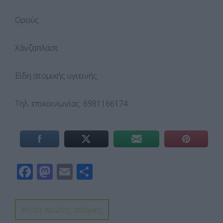
Ορούς
Χάνζαπλαστ
Είδη ατομικής υγιεινής
Τηλ. επικοινωνίας: 6981166174
F
M
E
Μ
ac
as
m
οι
e
to
ail
ρ
είδη πρώτης ανάγκης
b
d
α