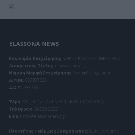
ELASSONA NEWS
Επωνυμία Επιχείρησης
: ΦΑΚΗΣ ΙΩΑΝΝΗΣ ΔΗΜΗΤΡΙΟΣ
Διακριτικός Τίτλος
: elassonanews.gr
Νόμιμη Μορφή Επιχείρησης
: Ατομική Επιχείρηση
Α.Φ.Μ
.: 059937628
Δ.Ο.Υ.
: ΛΑΡΙΣΑΣ
Έδρα
: ΜΕΓ. ΚΩΝΣΤΑΝΤΙΝΟΥ 1, 40200, ΕΛΑΣΣΟΝΑ
Τηλέφωνο
: 24930 22221
Email
: info@elassonanews.gr
Ιδιοκτήτης / Νόμιμος Εκπρόσωπος:
Ιωάννης Φακής