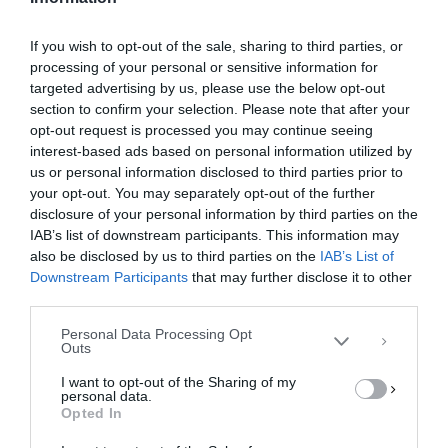
If you wish to opt-out of the sale, sharing to third parties, or
processing of your personal or sensitive information for
targeted advertising by us, please use the below opt-out
section to confirm your selection. Please note that after your
opt-out request is processed you may continue seeing
interest-based ads based on personal information utilized by
us or personal information disclosed to third parties prior to
your opt-out. You may separately opt-out of the further
Διαχείριση Συγκατάθεσης
disclosure of your personal information by third parties on the
Για να παρέχουμε την καλύτερη εμπειρία, χρησιμοποιούμε τεχνολογίες όπως
IAB’s list of downstream participants. This information may
cookies για την αποθήκευση ή/και την πρόσβαση σε πληροφορίες συσκευών.
Η συγκατάθεση για τις εν λόγω τεχνολογίες θα μας επιτρέψει να
also be disclosed by us to third parties on the
IAB’s List of
επεξεργαστούμε δεδομένα προσωπικού χαρακτήρα, όπως συμπεριφορά
Downstream Participants
that may further disclose it to other
περιήγησης ή μοναδικά αναγνωριστικά σε αυτόν τον ιστότοπο. Η μη
third parties.
συγκατάθεση ή η ανάκληση της συγκατάθεσης, μπορεί να επηρεάσει
αρνητικά ορισμένες λειτουργίες και δυνατότητες.
Personal Data Processing Opt
Outs
ΑΠΟΔΟΧΉ
I want to opt-out of the Sharing of my
personal data.
ΔΕΝ ΑΠΟΔΈΧΟΜΑΙ
Opted In