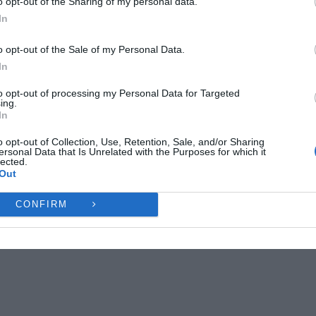
o opt-out of the Sharing of my personal data.
ες λειτουργίες και δυνατότητες.
In
Ή
ΔΕΝ ΑΠΟΔΈΧΟΜΑΙ
ΠΡΟΒΟΛΉ ΠΡΟΤΙΜΉ
ΟΠΟΥΛΟΣ”
εγκαίνια καταστήματος
ελασσόνα
o opt-out of the Sale of my Personal Data.
In
Πολιτική Cookies
Πολιτική Απορρήτου
Επικοινωνία
to opt-out of processing my Personal Data for Targeted
ing.
In
NEXT ARTICLE
ΥΠΕΝΘΎΜΙΣΗ ΓΙΑ ΈΝΑΡΞΗ ΕΓΓΡΑΦΏΝ ΣΤΟΥΣ ΠΑΙΔΙΚΟΎΣ
o opt-out of Collection, Use, Retention, Sale, and/or Sharing
ΣΤΑΘΜΟΎΣ ΤΟΥ ΔΉΜΟΥ ΕΛΑΣΣΌΝΑΣ
ersonal Data that Is Unrelated with the Purposes for which it
lected.
Out
CONFIRM