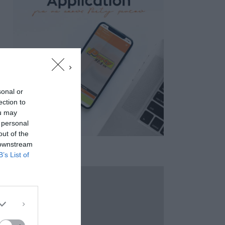
sonal or
ection to
ou may
 personal
out of the
 downstream
B’s List of