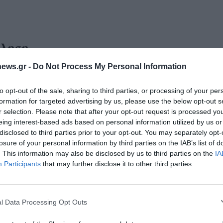
ews.gr -
Do Not Process My Personal Information
to opt-out of the sale, sharing to third parties, or processing of your per
formation for targeted advertising by us, please use the below opt-out s
r selection. Please note that after your opt-out request is processed y
eing interest-based ads based on personal information utilized by us or
disclosed to third parties prior to your opt-out. You may separately opt-
losure of your personal information by third parties on the IAB’s list of
. This information may also be disclosed by us to third parties on the
IA
Διαχείριση Συγκατάθεσης
Participants
that may further disclose it to other third parties.
 την καλύτερη εμπειρία, χρησιμοποιούμε τεχνολογίες όπως cookies για
st on X
Follow us
Save
ή/και την πρόσβαση σε πληροφορίες συσκευών. Η συγκατάθεση για τις
ίες θα μας επιτρέψει να επεξεργαστούμε δεδομένα προσωπικού
l Data Processing Opt Outs
 συμπεριφορά περιήγησης ή μοναδικά αναγνωριστικά σε αυτόν τον
συγκατάθεση ή η ανάκληση της συγκατάθεσης, μπορεί να επηρεάσει