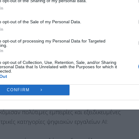
o opt-out of the Sharing of my personal data.
ες λειτουργίες και δυνατότητες.
 μάθησης ως απαραίτητης μεθόδου διδασκαλίας,
In
υτικής και διοικητικής διαδικασίας.
Ή
ΔΕΝ ΑΠΟΔΈΧΟΜΑΙ
ΠΡΟΒΟΛΉ ΠΡΟΤΙΜΉ
o opt-out of the Sale of my Personal Data.
In
ά (7) εκπαιδευτικοί από την Ισπανία, την
Πολιτική Cookies
Πολιτική Απορρήτου
Επικοινωνία
to opt-out of processing my Personal Data for Targeted
α ξεκίνησαν με μια θερμή τελετή υποδοχής, η
ing.
In
σχολείων και των τόπων καταγωγής των
o opt-out of Collection, Use, Retention, Sale, and/or Sharing
αλλαγή τοπικών προϊόντων. Ακολούθησαν
ersonal Data that Is Unrelated with the Purposes for which it
lected.
ς συνεργασίας μεταξύ των εκπαιδευτικών και της
Out
α μια ιδιαίτερα γόνιμη συνεργασία και ανταλλαγή
CONFIRM
κόμισαν πολύτιμες εμπειρίες και εξειδικευμένες
τρικές κατηγορίες ψηφιακών εργαλείων AI: