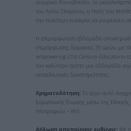
ουγγρικό Κοινοβούλιο, το μεγαλοπρεπέ
του Αγίου Στεφάνου, ο Ναός του Ματθ
την πολύτιμη ευκαιρία να γνωρίσουν σ
Η επιμορφωτική εβδομάδα ολοκληρώθη
επιμόρφωσης διάρκειας 35 ωρών, με τ
empowering 21st Century Educators»
το
τον καλύτερο τρόπο μια εβδομάδα γεμ
εκπαιδευτικές δραστηριότητες.
Χρηματοδότηση:
Το έργο αυτό συγχρ
Ευρωπαϊκής Ένωσης μέσω της Εθνικής
Υποτροφιών – ΙΚΥ).
Δήλωση αποποίησης ευθύνης:
Με τ