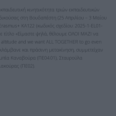
κπαιδευτική κινητικότητα τριών εκπαιδευτικών
ρδικούσας στη Βουδαπέστη (25 Απριλίου – 3 Μαΐου
Erasmus+ KA122 (κωδικός σχεδίου: 2025-1-EL01-
ε τίτλο «Είμαστε ψηλά, θέλουμε ΟΛΟΙ ΜΑΖΙ να
h altitude and we want ALL TOGETHER to go even
περιλάμβανε και πράσινη μετακίνηση, συμμετείχαν
λυμπία Καναβούρα (ΠΕ04.01), Σταυρούλα
ιακούρας (ΠΕ02).