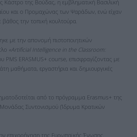
ς Κάστρο της Βούδας, η εμβληματική Βασιλική
αίου και ο Προμαχώνας των Ψαράδων, ενώ είχαν
ε βάθος την τοπική κουλτούρα.
κε με την απονομή πιστοποιητικών
ίτλο
«Artificial Intelligence in the Classroom:
υ PMS ERASMUS+ course, επισφραγίζοντας με
άτη μαθήματα, εργαστήρια και δημιουργικές
ηματοδοτείται από το πρόγραμμα Erasmus+ της
 Μονάδας Συντονισμού (Ίδρυμα Κρατικών
ην επιχορήγηση της Ευρωπαϊκής Ένωσης.