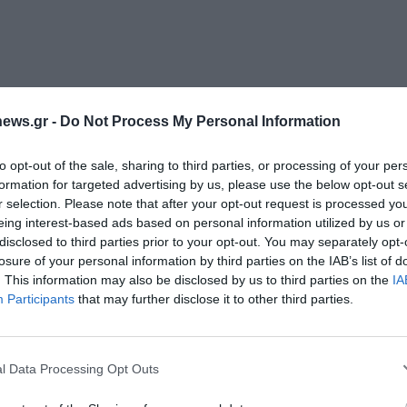
ews.gr -
Do Not Process My Personal Information
αν η επιμόρφωση στο πρωτοποριακό σεμινάριο
to opt-out of the sale, sharing to third parties, or processing of your per
m: empowering 21st Century Educators”
του PMS
formation for targeted advertising by us, please use the below opt-out s
ρίου ήταν η ενσωμάτωση της Τεχνητής
r selection. Please note that after your opt-out request is processed y
eing interest-based ads based on personal information utilized by us or
η των δεξιοτήτων του 21ου αιώνα και η
disclosed to third parties prior to your opt-out. You may separately opt-
ης για την ουσιαστική υποστήριξη των μαθητών
losure of your personal information by third parties on the IAB’s list of
. This information may also be disclosed by us to third parties on the
IA
Διαχείριση Συγκατάθεσης
Participants
that may further disclose it to other third parties.
 την καλύτερη εμπειρία, χρησιμοποιούμε τεχνολογίες όπως cookies για
 βασικούς στόχους του σχεδίου Erasmus+, που
ή/και την πρόσβαση σε πληροφορίες συσκευών. Η συγκατάθεση για τις
 μέσω καινοτόμων ψηφιακών εργαλείων, την
ίες θα μας επιτρέψει να επεξεργαστούμε δεδομένα προσωπικού
l Data Processing Opt Outs
 συμπεριφορά περιήγησης ή μοναδικά αναγνωριστικά σε αυτόν τον
έροντος των μαθητών για την εκπαιδευτική
συγκατάθεση ή η ανάκληση της συγκατάθεσης, μπορεί να επηρεάσει