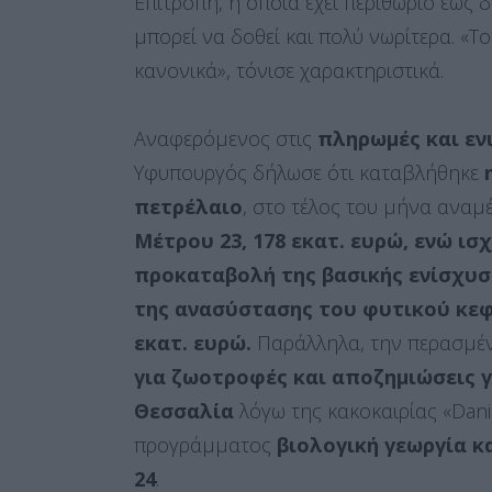
Επιτροπή, η οποία έχει περιθώριο έως
μπορεί να δοθεί και πολύ νωρίτερα. «Τ
κανονικά», τόνισε χαρακτηριστικά.
Αναφερόμενος στις
πληρωμές και εν
Υφυπουργός δήλωσε ότι καταβλήθηκε
πετρέλαιο
, στο τέλος του μήνα αναμ
Μέτρου 23, 178 εκατ. ευρώ, ενώ ισ
προκαταβολή της βασικής ενίσχυση
της ανασύστασης του φυτικού κε
εκατ. ευρώ.
Παράλληλα, την περασμ
για ζωοτροφές και αποζημιώσεις 
Θεσσαλία
λόγω της κακοκαιρίας «Dani
προγράμματος
βιολογική γεωργία κ
24
.