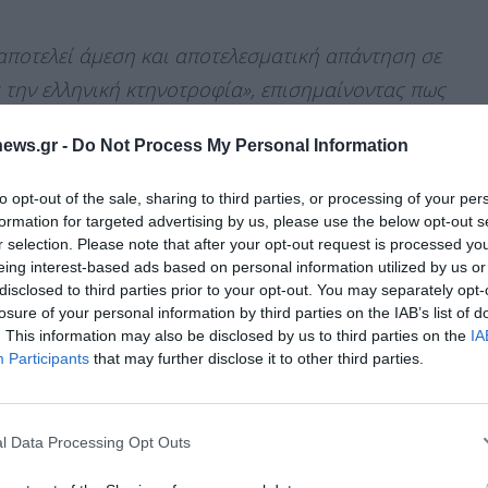
αποτελεί άμεση και αποτελεσματική απάντηση σε
 την ελληνική κτηνοτροφία», επισημαίνοντας πως
 επικίνδυνη ζωονόσος, με ιδιαίτερα
ews.gr -
Do Not Process My Personal Information
άλη ανθεκτικότητα του ιού έως έξι μήνες, που
ιοασφάλειας και πλήρη διαφάνεια από όλους».
to opt-out of the sale, sharing to third parties, or processing of your per
formation for targeted advertising by us, please use the below opt-out s
r selection. Please note that after your opt-out request is processed y
 κτηνοτρόφων, σημείωσε ότι «
καταβλήθηκαν
eing interest-based ads based on personal information utilized by us or
τα θανατωθέντα ζώα
σε σχέση με το παρελθόν
»,
disclosed to third parties prior to your opt-out. You may separately opt-
losure of your personal information by third parties on the IAB’s list of
πίκειται νέα πληρωμή 13 εκατομμυρίων
. This information may also be disclosed by us to third parties on the
IA
Διαχείριση Συγκατάθεσης
Participants
that may further disclose it to other third parties.
 την καλύτερη εμπειρία, χρησιμοποιούμε τεχνολογίες όπως cookies για
ή/και την πρόσβαση σε πληροφορίες συσκευών. Η συγκατάθεση για τις
κτηνοτρόφοι που έχασαν τα ζώα τους ζουν ένα
ίες θα μας επιτρέψει να επεξεργαστούμε δεδομένα προσωπικού
l Data Processing Opt Outs
αντλήσουμε κάθε χρηματοδοτικό εργαλείο για να
 συμπεριφορά περιήγησης ή μοναδικά αναγνωριστικά σε αυτόν τον
συγκατάθεση ή η ανάκληση της συγκατάθεσης, μπορεί να επηρεάσει