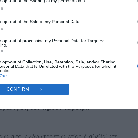
o opt-out of the Sharing of my personal data.
ποτε μέτρο χρειαστεί, στα πλαίσια των
ες λειτουργίες και δυνατότητες.
In
ΑΤ.
Ή
ΔΕΝ ΑΠΟΔΈΧΟΜΑΙ
ΠΡΟΒΟΛΉ ΠΡΟΤΙΜΉ
o opt-out of the Sale of my Personal Data.
In
ις καταβάλλονται κάθε τρίμηνο
, ανάλογα με
Πολιτική Cookies
Πολιτική Απορρήτου
Επικοινωνία
ιφέρειες, ενώ οι ενισχύσεις
to opt-out of processing my Personal Data for Targeted
ing.
και ανεκχώρητες
, ώστε να φτάσουν στους
In
ηφισμούς με οφειλές προς Δημόσιο, τράπεζες ή
o opt-out of Collection, Use, Retention, Sale, and/or Sharing
ersonal Data that Is Unrelated with the Purposes for which it
lected.
Out
ήρξαν, όμως “οκτώ μήνες απλήρωτος
CONFIRM
ροσθέτοντας ότι
αποκλείονται από τις
αράνομα ή δεν τηρούν τα μέτρα
 ζώα τους λόγω της επιζωοτίας, διαβεβαίωσε