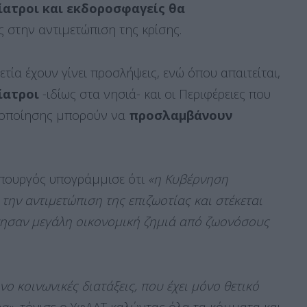
ίατροι και εκδοροσφαγείς θα
 στην αντιμετώπιση της κρίσης.
αετία έχουν γίνει προσλήψεις, ενώ όπου απαιτείται,
ίατροι
-ιδίως στα νησιά- και οι Περιφέρειες που
ητοποίησης μπορούν να
προσλαμβάνουν
υπουργός υπογράμμισε ότι
«η Κυβέρνηση
 την αντιμετώπιση της επιζωοτίας και στέκεται
ησαν μεγάλη οικονομική ζημιά από ζωονόσους
νο κοινωνικές διατάξεις, που έχει μόνο θετικό
α»,
τόνισε ο ΥφΑΑΤ καλώντας όλα τα κόμματα και