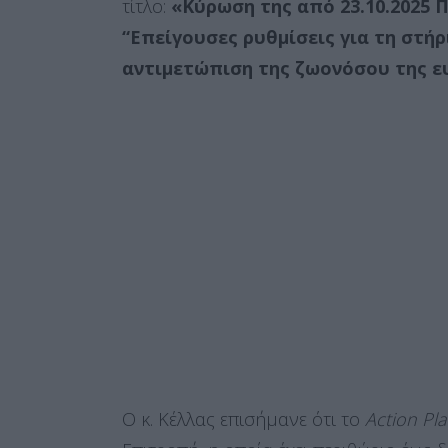
τίτλο:
«Κύρωση της από 23.10.2025
“Επείγουσες ρυθμίσεις για τη στή
αντιμετώπιση της ζωονόσου της ευ
Ο κ. Κέλλας επισήμανε ότι το
Action Pl