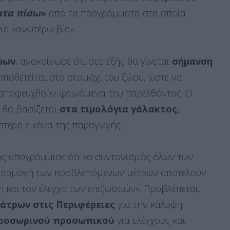
ατα πίσω
»
από τα προγράμματα στα οποία
ια «ανωτέρω βία».
ώων
, ανακοίνωσε ότι στο εξής θα γίνεται
σήμανση
τοποθετείται στο στομάχι του ζώου, ώστε να
α αποφευχθούν φαινόμενα του παρελθόντος. Ο
 θα βασίζεται
στα τιμολόγια γάλακτος,
έστερη εικόνα της παραγωγής.
ός υπογράμμισε ότι «ο συντονισμός όλων των
εφαρμογή των προβλεπόμενων μέτρων αποτελούν
 και τον έλεγχο των επιζωοτιών». Προβλέπεται,
άτρων στις Περιφέρειες
για την κάλυψη
ροσωρινού προσωπικού
για ελέγχους και