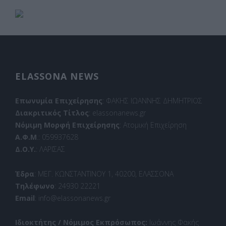
ELASSONA NEWS
Επωνυμία Επιχείρησης
: ΦΑΚΗΣ ΙΩΑΝΝΗΣ ΔΗΜΗΤΡΙΟΣ
Διακριτικός Τίτλος
: elassonanews.gr
Νόμιμη Μορφή Επιχείρησης
: Ατομική Επιχείρηση
Α.Φ.Μ
.: 059937628
Δ.Ο.Υ.
: ΛΑΡΙΣΑΣ
Έδρα
: ΜΕΓ. ΚΩΝΣΤΑΝΤΙΝΟΥ 1, 40200, ΕΛΑΣΣΟΝΑ
Τηλέφωνο
: 24930 22221
Email
: info@elassonanews.gr
Ιδιοκτήτης / Νόμιμος Εκπρόσωπος:
Ιωάννης Φακής