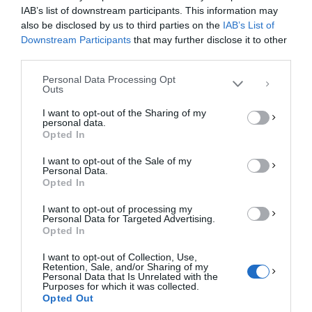
IAB’s list of downstream participants. This information may
cookies για την αποθήκευση ή/και την πρόσβαση σε πληροφορίες συσκευών.
Η συγκατάθεση για τις εν λόγω τεχνολογίες θα μας επιτρέψει να
also be disclosed by us to third parties on the
IAB’s List of
επεξεργαστούμε δεδομένα προσωπικού χαρακτήρα, όπως συμπεριφορά
Downstream Participants
that may further disclose it to other
περιήγησης ή μοναδικά αναγνωριστικά σε αυτόν τον ιστότοπο. Η μη
third parties.
συγκατάθεση ή η ανάκληση της συγκατάθεσης, μπορεί να επηρεάσει
αρνητικά ορισμένες λειτουργίες και δυνατότητες.
Personal Data Processing Opt
Outs
ΑΠΟΔΟΧΉ
I want to opt-out of the Sharing of my
personal data.
ΔΕΝ ΑΠΟΔΈΧΟΜΑΙ
Opted In
I want to opt-out of the Sale of my
ΠΡΟΒΟΛΉ ΠΡΟΤΙΜΉΣΕΩΝ
Personal Data.
Opted In
Πολιτική Cookies
Πολιτική Απορρήτου
Επικοινωνία
I want to opt-out of processing my
Personal Data for Targeted Advertising.
Opted In
I want to opt-out of Collection, Use,
Retention, Sale, and/or Sharing of my
Personal Data that Is Unrelated with the
Purposes for which it was collected.
Opted Out