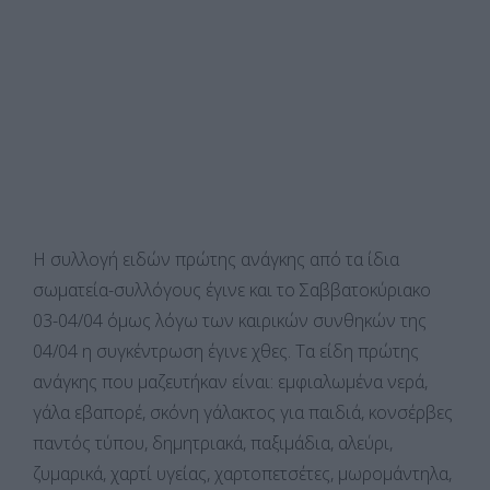
Η συλλογή ειδών πρώτης ανάγκης από τα ίδια
σωματεία-συλλόγους έγινε και το Σαββατοκύριακο
03-04/04 όμως λόγω των καιρικών συνθηκών της
04/04 η συγκέντρωση έγινε χθες. Τα είδη πρώτης
ανάγκης που μαζευτήκαν είναι: εμφιαλωμένα νερά,
γάλα εβαπορέ, σκόνη γάλακτος για παιδιά, κονσέρβες
παντός τύπου, δημητριακά, παξιμάδια, αλεύρι,
ζυμαρικά, χαρτί υγείας, χαρτοπετσέτες, μωρομάντηλα,