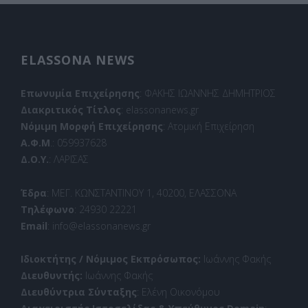
ELASSONA NEWS
Επωνυμία Επιχείρησης
: ΦΑΚΗΣ ΙΩΑΝΝΗΣ ΔΗΜΗΤΡΙΟΣ
Διακριτικός Τίτλος
: elassonanews.gr
Νόμιμη Μορφή Επιχείρησης
: Ατομική Επιχείρηση
Α.Φ.Μ
.: 059937628
Δ.Ο.Υ.
: ΛΑΡΙΣΑΣ
Έδρα
: ΜΕΓ. ΚΩΝΣΤΑΝΤΙΝΟΥ 1, 40200, ΕΛΑΣΣΟΝΑ
Τηλέφωνο
: 24930 22221
Email
: info@elassonanews.gr
Ιδιοκτήτης / Νόμιμος Εκπρόσωπος:
Ιωάννης Φακής
Διευθυντής:
Ιωάννης Φακής
Διευθύντρια Σύνταξης
: Ελένη Οικονόμου