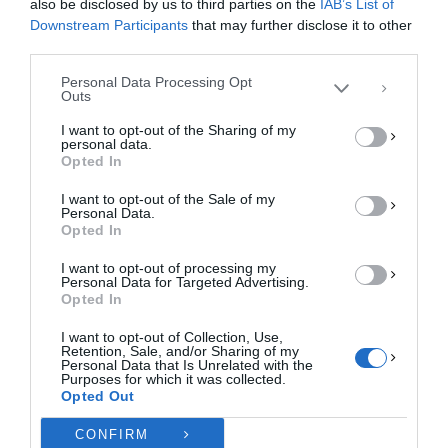
Η συγκατάθεση για τις εν λόγω τεχνολογίες θα μας επιτρέψει να
also be disclosed by us to third parties on the
IAB’s List of
επεξεργαστούμε δεδομένα προσωπικού χαρακτήρα, όπως συμπεριφορά
Downstream Participants
that may further disclose it to other
περιήγησης ή μοναδικά αναγνωριστικά σε αυτόν τον ιστότοπο. Η μη
third parties.
συγκατάθεση ή η ανάκληση της συγκατάθεσης, μπορεί να επηρεάσει
αρνητικά ορισμένες λειτουργίες και δυνατότητες.
Personal Data Processing Opt
Outs
ΑΠΟΔΟΧΉ
I want to opt-out of the Sharing of my
personal data.
ΔΕΝ ΑΠΟΔΈΧΟΜΑΙ
Opted In
I want to opt-out of the Sale of my
ΠΡΟΒΟΛΉ ΠΡΟΤΙΜΉΣΕΩΝ
Personal Data.
Opted In
Πολιτική Cookies
Πολιτική Απορρήτου
Επικοινωνία
I want to opt-out of processing my
Personal Data for Targeted Advertising.
Opted In
I want to opt-out of Collection, Use,
Retention, Sale, and/or Sharing of my
Personal Data that Is Unrelated with the
Purposes for which it was collected.
Opted Out
CONFIRM