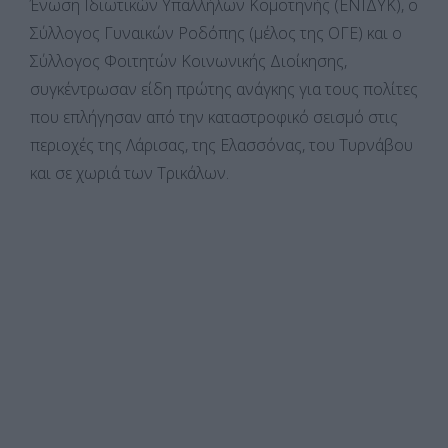
Ένωση Ιδιωτικών Υπαλλήλων Κομοτηνής (ΕΝΙΔΥΚ), ο
Σύλλογος Γυναικών Ροδόπης (μέλος της ΟΓΕ) και ο
Σύλλογος Φοιτητών Κοινωνικής Διοίκησης,
συγκέντρωσαν είδη πρώτης ανάγκης για τους πολίτες
που επλήγησαν από την καταστροφικό σεισμό στις
περιοχές της Λάρισας, της Ελασσόνας, του Τυρνάβου
και σε χωριά των Τρικάλων.