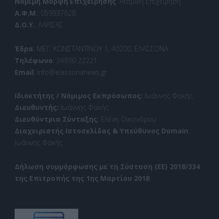
Νόμιμη Μορφή Επιχείρησης
: Ατομική Επιχείρηση
Α.Φ.Μ
.: 059937628
Δ.Ο.Υ.
: ΛΑΡΙΣΑΣ
Έδρα
: ΜΕΓ. ΚΩΝΣΤΑΝΤΙΝΟΥ 1, 40200, ΕΛΑΣΣΟΝΑ
Τηλέφωνο
: 24930 22221
Email
: info@elassonanews.gr
Ιδιοκτήτης / Νόμιμος Εκπρόσωπος:
Ιωάννης Φακής
Διευθυντής:
Ιωάννης Φακής
Διευθύντρια Σύνταξης
: Ελένη Οικονόμου
Διαχειριστής Ιστοσελίδας & Υπεύθυνος Domain
:
Ιωάννης Φακής
Δήλωση συμμόρφωσης με τη Σύσταση (ΕΕ) 2018/334
της Επιτροπής της 1ης Μαρτίου 2018