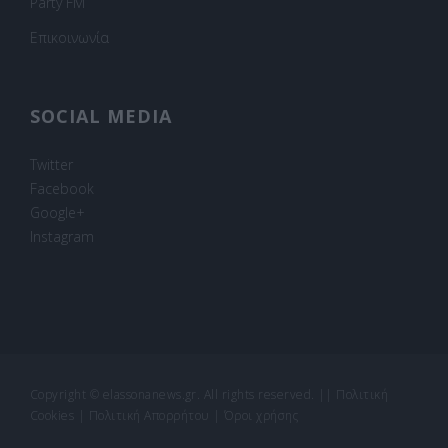
Party FM
Επικοινωνία
SOCIAL MEDIA
Twitter
Facebook
Google+
Instagram
Copyright © elassonanews.gr. All rights reserved.
||
Πολιτική
Cookies
|
Πολιτική Απορρήτου
|
Όροι χρήσης