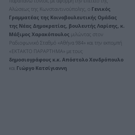
παραπάνω τόνισε, με αφορμή την επέτειο της
Αλώσεως της Κωνσταντινούπολης, ο
Γενικός
Γραμματέας της Κοινοβουλευτικής Ομάδας
της Νέας Δημοκρατίας, βουλευτής Λαρίσης, κ.
Μάξιμος Χαρακόπουλος
μιλώντας στον
Ραδιοφωνικό Σταθμό «Αθήνα 984» και την εκπομπή
«ΕΚΤΑΚΤΟ ΠΑΡΑΡΤΗΜΑ» με τους
δημοσιογράφους κ.κ. Απόστολο Χονδρόπουλο
και
Γιώργο Κατσίγιαννη
.