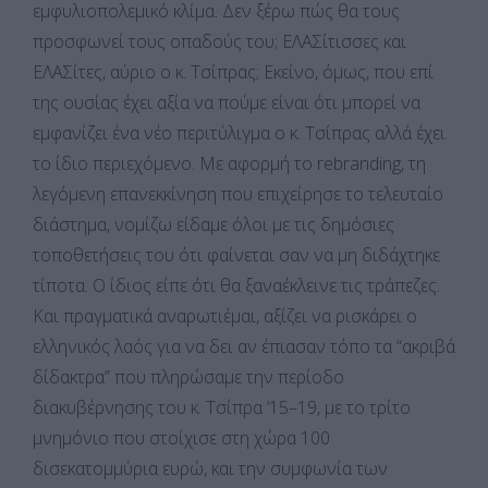
εμφυλιοπολεμικό κλίμα. Δεν ξέρω πώς θα τους
προσφωνεί τους οπαδούς του; ΕΛΑΣίτισσες και
ΕΛΑΣίτες, αύριο ο κ. Τσίπρας; Εκείνο, όμως, που επί
της ουσίας έχει αξία να πούμε είναι ότι μπορεί να
εμφανίζει ένα νέο περιτύλιγμα ο κ. Τσίπρας αλλά έχει
το ίδιο περιεχόμενο. Με αφορμή το rebranding, τη
λεγόμενη επανεκκίνηση που επιχείρησε το τελευταίο
διάστημα, νομίζω είδαμε όλοι με τις δημόσιες
τοποθετήσεις του ότι φαίνεται σαν να μη διδάχτηκε
τίποτα. Ο ίδιος είπε ότι θα ξαναέκλεινε τις τράπεζες.
Και πραγματικά αναρωτιέμαι, αξίζει να ρισκάρει ο
ελληνικός λαός για να δει αν έπιασαν τόπο τα “ακριβά
δίδακτρα” που πληρώσαμε την περίοδο
διακυβέρνησης του κ. Τσίπρα ‘15–19, με το τρίτο
μνημόνιο που στοίχισε στη χώρα 100
δισεκατομμύρια ευρώ, και την συμφωνία των