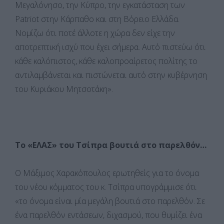
Μεγαλόνησο, την Κύπρο, την εγκατάσταση των
Patriot στην Κάρπαθο και στη Βόρειο Ελλάδα.
Νομίζω ότι ποτέ άλλοτε η χώρα δεν είχε την
αποτρεπτική ισχύ που έχει σήμερα. Αυτό πιστεύω ότι
κάθε καλόπιστος, κάθε καλοπροαίρετος πολίτης το
αντιλαμβάνεται και πιστώνεται αυτό στην κυβέρνηση
του Κυριάκου Μητσοτάκη».
Το «ΕΛΑΣ» του Τσίπρα βουτιά στο παρελθόν…
Ο Μάξιμος Χαρακόπουλος ερωτηθείς για το όνομα
του νέου κόμματος του κ. Τσίπρα υπογράμμισε ότι
«το όνομα είναι μία μεγάλη βουτιά στο παρελθόν. Σε
ένα παρελθόν εντάσεων, διχασμού, που θυμίζει ένα