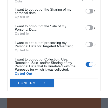
Outs
ΑΠΟΔΟΧΉ
I want to opt-out of the Sharing of my
personal data.
ΔΕΝ ΑΠΟΔΈΧΟΜΑΙ
Opted In
I want to opt-out of the Sale of my
ΠΡΟΒΟΛΉ ΠΡΟΤΙΜΉΣΕΩΝ
Personal Data.
Opted In
Πολιτική Cookies
Πολιτική Απορρήτου
Επικοινωνία
I want to opt-out of processing my
Personal Data for Targeted Advertising.
Opted In
I want to opt-out of Collection, Use,
Retention, Sale, and/or Sharing of my
Personal Data that Is Unrelated with the
Purposes for which it was collected.
Opted Out
CONFIRM