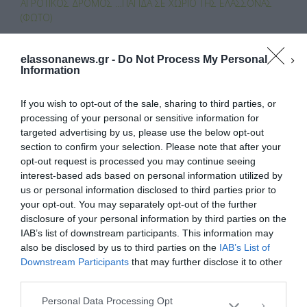
k
ίτ
ΑΓΡΟΤΙΚΌΣ ΔΡΌΜΟΣ …ΠΑΓΊΔΑ ΣΕ ΧΩΡΙΌ ΤΗΣ ΕΛΑΣΣΌΝΑΣ
ε
(ΦΩΤΟ)
NEXT ARTICLE
elassonanews.gr -
Do Not Process My Personal
ΠΈΘΑΝΕ ΣΕ ΗΛΙΚΊΑ 104 ΕΤΏΝ Ο «ΠΑΓΚΌΣΜΙΟΣ ΣΤΟΧΑΣΤΉΣ»
Information
ΕΝΤΓΚΆΡ ΜΟΡΈΝ
If you wish to opt-out of the sale, sharing to third parties, or
processing of your personal or sensitive information for
targeted advertising by us, please use the below opt-out
section to confirm your selection. Please note that after your
opt-out request is processed you may continue seeing
ΚΆΝΕΤΕ LIKE ΣΤΗ ΣΕΛΊΔΑ ΜΑΣ
interest-based ads based on personal information utilized by
us or personal information disclosed to third parties prior to
your opt-out. You may separately opt-out of the further
Διαχείριση Συγκατάθεσης
disclosure of your personal information by third parties on the
Για να παρέχουμε την καλύτερη εμπειρία, χρησιμοποιούμε τεχνολογίες όπως
IAB’s list of downstream participants. This information may
cookies για την αποθήκευση ή/και την πρόσβαση σε πληροφορίες συσκευών.
Η συγκατάθεση για τις εν λόγω τεχνολογίες θα μας επιτρέψει να
also be disclosed by us to third parties on the
IAB’s List of
επεξεργαστούμε δεδομένα προσωπικού χαρακτήρα, όπως συμπεριφορά
Downstream Participants
that may further disclose it to other
περιήγησης ή μοναδικά αναγνωριστικά σε αυτόν τον ιστότοπο. Η μη
third parties.
συγκατάθεση ή η ανάκληση της συγκατάθεσης, μπορεί να επηρεάσει
αρνητικά ορισμένες λειτουργίες και δυνατότητες.
Personal Data Processing Opt