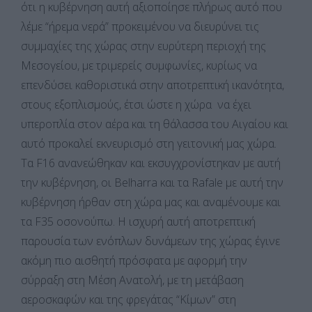
ότι η κυβέρνηση αυτή αξιοποίησε πλήρως αυτό που
λέμε “ήρεμα νερά” προκειμένου να διευρύνει τις
συμμαχίες της χώρας στην ευρύτερη περιοχή της
Μεσογείου, με τριμερείς συμφωνίες, κυρίως να
επενδύσει καθοριστικά στην αποτρεπτική ικανότητα,
στους εξοπλισμούς, έτσι ώστε η χώρα να έχει
υπεροπλία στον αέρα και τη θάλασσα του Αιγαίου και
αυτό προκαλεί εκνευρισμό στη γειτονική μας χώρα.
Τα F16 ανανεώθηκαν και εκσυγχρονίστηκαν με αυτή
την κυβέρνηση, οι Belharra και τα Rafale με αυτή την
κυβέρνηση ήρθαν στη χώρα μας και αναμένουμε και
τα F35 οσονούπω. Η ισχυρή αυτή αποτρεπτική
παρουσία των ενόπλων δυνάμεων της χώρας έγινε
ακόμη πιο αισθητή πρόσφατα με αφορμή την
σύρραξη στη Μέση Ανατολή, με τη μετάβαση
αεροσκαφών και της φρεγάτας “Κίμων” στη