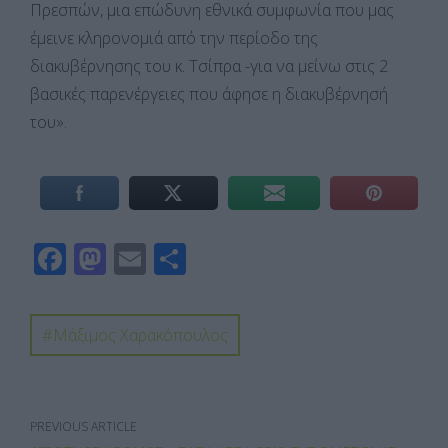
Πρεσπών, μια επώδυνη εθνικά συμφωνία που μας
έμεινε κληρονομιά από την περίοδο της
διακυβέρνησης του κ. Τσίπρα -για να μείνω στις 2
βασικές παρενέργειες που άφησε η διακυβέρνησή
του».
F
M
E
Μ
ac
as
m
οι
e
to
ail
ρ
Μάξιμος Χαρακόπουλος
b
d
α
o
o
σ
o
n
τε
PREVIOUS ARTICLE