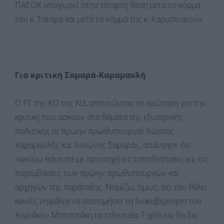
ΠΑΣΟΚ υποχωρεί στην τέταρτη θέση μετά το κόμμα
του κ. Τσίπρα και μετά το κόμμα της κ. Καρυστιανού».
Για κριτική Σαμαρά-Καραμανλή
Ο ΓΓ της ΚΟ της ΝΔ απαντώντας σε ερώτηση για την
κριτική που ασκούν στα θέματα της εξωτερικής
πολιτικής οι πρώην πρωθυπουργοί Κώστας
Καραμανλής και Αντώνης Σαμαράς, απάντησε ότι
«ακούω πάντοτε με προσοχή τις τοποθετήσεις και τις
παρεμβάσεις των πρώην πρωθυπουργών και
αρχηγών της παράταξης. Νομίζω, όμως, ότι εάν θέλει
κανείς νηφάλια να αποτιμήσει τη διακυβέρνηση του
Κυριάκου Μητσοτάκη τα τελευταία 7 χρόνια, θα δει