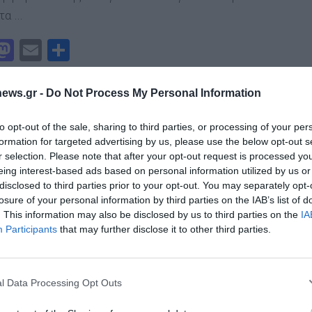
n
ίτ
τα …
ε
M
E
Μ
a
m
οι
st
ai
ρ
έρωση Κτηνοτρόφων για την Οζώδη
ews.gr -
Do Not Process My Personal Information
ατίτιδα
o
l
α
to opt-out of the sale, sharing to third parties, or processing of your per
θυνση Κτηνιατρικής της Περιφέρειας Θεσσαλίας
d
σ
formation for targeted advertising by us, please use the below opt-out s
ώνει τους κτηνοτρόφους της Π.Ε. Λάρισας, ότι το
o
τε
r selection. Please note that after your opt-out request is processed y
είο Αγροτικής Ανάπτυξης και Τροφίμων αποφάσισε …
eing interest-based ads based on personal information utilized by us or
n
ίτ
disclosed to third parties prior to your opt-out. You may separately opt-
M
E
Μ
ε
losure of your personal information by third parties on the IAB’s list of
. This information may also be disclosed by us to third parties on the
IA
a
m
οι
Διαχείριση Συγκατάθεσης
Participants
that may further disclose it to other third parties.
st
ai
ρ
σιόν: Δεσμευμένος αποκλειστικά για
 την καλύτερη εμπειρία, χρησιμοποιούμε τεχνολογίες όπως cookies για
νες παραγωγούς ο όρος «φέτα»
o
l
α
ή/και την πρόσβαση σε πληροφορίες συσκευών. Η συγκατάθεση για τις
ιστικά και μόνο για τους πραγματικούς Έλληνες
ίες θα μας επιτρέψει να επεξεργαστούμε δεδομένα προσωπικού
l Data Processing Opt Outs
d
σ
 συμπεριφορά περιήγησης ή μοναδικά αναγνωριστικά σε αυτόν τον
γούς ΠΟΠ, θα δεσμευτεί ο όρος «φέτα» με την ισχύ
συγκατάθεση ή η ανάκληση της συγκατάθεσης, μπορεί να επηρεάσει