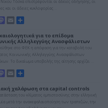
 Νίκου Τόσκα επιστρέφονται οι άδειες οδήγησης, οι
o
τε
ες και οι άδειες κυκλοφορίας …
n
ίτ
M
E
Μ
ε
a
m
οι
st
ai
ρ
ικαιολογητικά για το επίδομα
ωνικής Αλληλεγγύης Ανασφάλιστων
o
l
α
εύθηκε στο ΦΕΚ η απόφαση για την καταβολή του
d
σ
ατος Κοινωνικής Αλληλεγγύης Ανασφάλιστων
o
τε
ίκων. Το δικαίωμα υποβολής της αίτησης αρχίζει …
n
ίτ
M
E
Μ
ε
a
m
οι
st
ai
ρ
ιακή χαλάρωση στα capital controls
o
l
α
ατάσταση του κλίματος εμπιστοσύνης στην ελληνική
d
σ
μία μετά την ανακεφαλαιοποίηση των τραπεζών, την