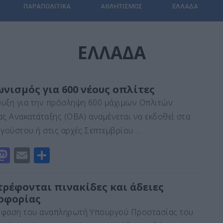
ΠΑΡΑΠΟΛΙΤΙΚΆ
ΑΘΛΗΤΙΣΜΌΣ
ΕΛΛΆΔΑ
ΕΛΛΆΔΑ
νισμός για 600 νέους οπλίτες
υξη για την πρόσληψη 600 μάχιμων Οπλιτών
ας Ανακατάταξης (ΟΒΑ) αναμένεται να εκδοθεί στα
υγούστου ή στις αρχές Σεπτεμβρίου …
M
E
Μ
a
m
οι
st
ai
ρ
τρέφονται πινακίδες και άδειες
οφορίας
o
l
α
φαση του αναπληρωτή Υπουργού Προστασίας του
d
σ