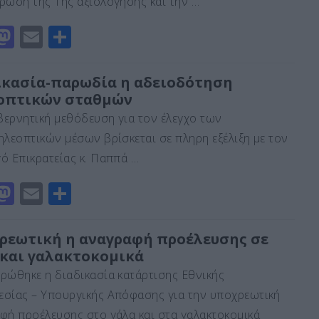
ρωση της 1ης αξιολόγησης και την …
o
τε
n
ίτ
M
E
Μ
ε
a
m
οι
st
ai
ρ
ικασία-παρωδία η αδειοδότηση
οπτικών σταθμών
o
l
α
ερνητική μεθόδευση για τον έλεγχο των
d
σ
ηλεοπτικών μέσων βρίσκεται σε πληρη εξέλιξη με τον
o
τε
ό Επικρατείας κ. Παππά …
n
ίτ
M
E
Μ
ε
a
m
οι
st
ai
ρ
ρεωτική η αναγραφή προέλευσης σε
 και γαλακτοκομικά
o
l
α
ρώθηκε η διαδικασία κατάρτισης Εθνικής
d
σ
σίας – Υπουργικής Απόφασης για την υποχρεωτική
o
τε
φή προέλευσης στο γάλα και στα γαλακτοκομικά