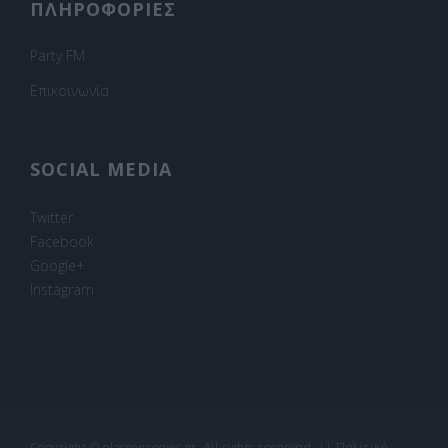
ΠΛΗΡΟΦΟΡΙΕΣ
Party FM
Επικοινωνία
SOCIAL MEDIA
Twitter
Facebook
Google+
Instagram
Copyright © elassonanews.gr. All rights reserved.
||
Πολιτική