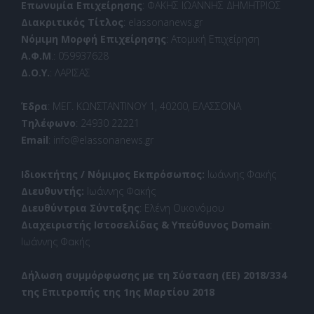
Επωνυμία Επιχείρησης
: ΦΑΚΗΣ ΙΩΑΝΝΗΣ ΔΗΜΗΤΡΙΟΣ
Διακριτικός Τίτλος
: elassonanews.gr
Νόμιμη Μορφή Επιχείρησης
: Ατομική Επιχείρηση
Α.Φ.Μ
.: 059937628
Δ.Ο.Υ.
: ΛΑΡΙΣΑΣ
Έδρα
: ΜΕΓ. ΚΩΝΣΤΑΝΤΙΝΟΥ 1, 40200, ΕΛΑΣΣΟΝΑ
Τηλέφωνο
: 24930 22221
Email
: info@elassonanews.gr
Ιδιοκτήτης / Νόμιμος Εκπρόσωπος:
Ιωάννης Φακής
Διευθυντής:
Ιωάννης Φακής
Διευθύντρια Σύνταξης
: Ελένη Οικονόμου
Διαχειριστής Ιστοσελίδας & Υπεύθυνος Domain
:
Ιωάννης Φακής
Δήλωση συμμόρφωσης με τη Σύσταση (ΕΕ) 2018/334
της Επιτροπής της 1ης Μαρτίου 2018