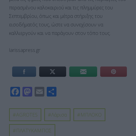
περασμένου καλοκαιριού και τις πλημμύρες του
Σεπτεμβρίου, όπως και μέτρα στήριξης του
εισοδήματός τους, ώστε να συνεχίσουν να
καλλιεργούν και να παράγουν στον τόπο τους.
larissapress.gr
F
M
E
Μ
ac
as
m
οι
e
to
ail
ρ
AGROTES
Λάρισα
ΜΠΛΟΚΟ
b
d
α
o
o
σ
ΠΛΑΤΥΚΑΜΠΟΣ