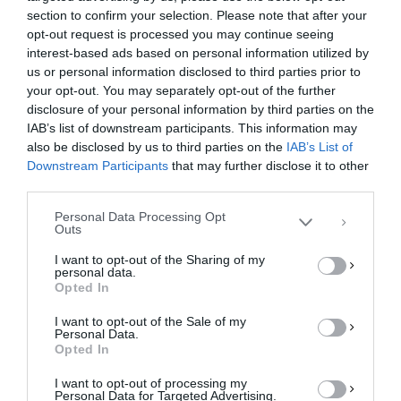
section to confirm your selection. Please note that after your
opt-out request is processed you may continue seeing
interest-based ads based on personal information utilized by
us or personal information disclosed to third parties prior to
your opt-out. You may separately opt-out of the further
Διαχείριση Συγκατάθεσης
disclosure of your personal information by third parties on the
Για να παρέχουμε την καλύτερη εμπειρία, χρησιμοποιούμε τεχνολογίες όπως
IAB’s list of downstream participants. This information may
cookies για την αποθήκευση ή/και την πρόσβαση σε πληροφορίες συσκευών.
Η συγκατάθεση για τις εν λόγω τεχνολογίες θα μας επιτρέψει να
also be disclosed by us to third parties on the
IAB’s List of
επεξεργαστούμε δεδομένα προσωπικού χαρακτήρα, όπως συμπεριφορά
Downstream Participants
that may further disclose it to other
περιήγησης ή μοναδικά αναγνωριστικά σε αυτόν τον ιστότοπο. Η μη
third parties.
συγκατάθεση ή η ανάκληση της συγκατάθεσης, μπορεί να επηρεάσει
αρνητικά ορισμένες λειτουργίες και δυνατότητες.
Personal Data Processing Opt
Outs
ΑΠΟΔΟΧΉ
I want to opt-out of the Sharing of my
personal data.
ΔΕΝ ΑΠΟΔΈΧΟΜΑΙ
Opted In
I want to opt-out of the Sale of my
ΠΡΟΒΟΛΉ ΠΡΟΤΙΜΉΣΕΩΝ
Personal Data.
Opted In
Πολιτική Cookies
Πολιτική Απορρήτου
Επικοινωνία
I want to opt-out of processing my
Personal Data for Targeted Advertising.