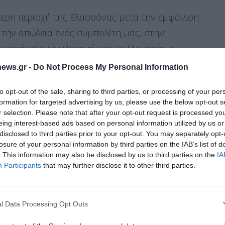
τερη περιοχή της Ελασσόνας μετά την εμφάνιση
 την απώλεια ενός συμπολίτη μας, στην
 παράταξη τα ειλικρινή μας συλλυπητήρια.
ς μην είναι πλήρως αρμόδιος να αναλάβει
ews.gr -
Do Not Process My Personal Information
ΟΔΥ για υπεύθυνη ενημέρωση του πληθυσμού,
to opt-out of the sale, sharing to third parties, or processing of your per
α».
formation for targeted advertising by us, please use the below opt-out s
r selection. Please note that after your opt-out request is processed y
eing interest-based ads based on personal information utilized by us or
λίτευσης του δήμου Ελασσόνας και της
disclosed to third parties prior to your opt-out. You may separately opt-
ος σε ανακοίνωση του, με την οποία καλεί όλες
losure of your personal information by third parties on the IAB’s list of
. This information may also be disclosed by us to third parties on the
IA
ε όλα τα επίπεδα για την καλύτερη αντιμετώπιση
Διαχείριση Συγκατάθεσης
Participants
that may further disclose it to other third parties.
ε.
 την καλύτερη εμπειρία, χρησιμοποιούμε τεχνολογίες όπως cookies για
ή/και την πρόσβαση σε πληροφορίες συσκευών. Η συγκατάθεση για τις
 χθες, οπότε δημοσιοποιήθηκε το λυπηρό αυτό
ίες θα μας επιτρέψει να επεξεργαστούμε δεδομένα προσωπικού
l Data Processing Opt Outs
 συμπεριφορά περιήγησης ή μοναδικά αναγνωριστικά σε αυτόν τον
μας, έγινα αποδέκτης πολλών τηλεφωνημάτων από
συγκατάθεση ή η ανάκληση της συγκατάθεσης, μπορεί να επηρεάσει