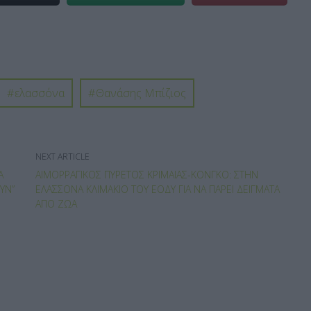
ελασσόνα
Θανάσης Μπίζιος
NEXT ARTICLE
Α
ΑΙΜΟΡΡΑΓΙΚΌΣ ΠΥΡΕΤΌΣ ΚΡΙΜΑΊΑΣ-ΚΟΝΓΚΌ: ΣΤΗΝ
ΥΝ”
ΕΛΑΣΣΌΝΑ ΚΛΙΜΆΚΙΟ ΤΟΥ ΕΟΔΥ ΓΙΑ ΝΑ ΠΆΡΕΙ ΔΕΊΓΜΑΤΑ
ΑΠΌ ΖΏΑ