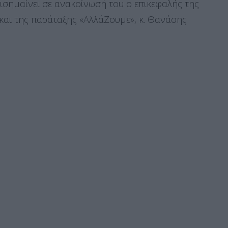
ισημαίνει σε ανακοίνωσή του ο επικεφαλής της
και της παράταξης «ΑλλάΖουμε», κ. Θανάσης