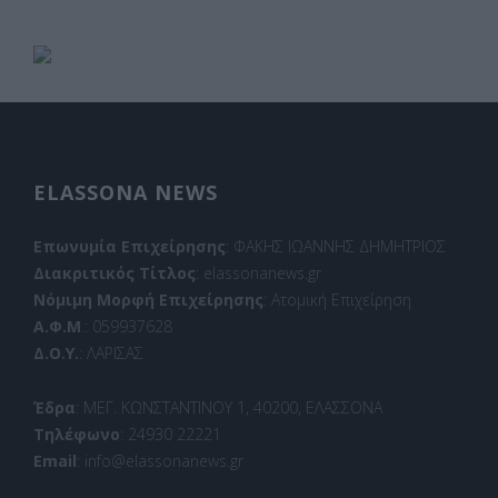
ELASSONA NEWS
Επωνυμία Επιχείρησης
: ΦΑΚΗΣ ΙΩΑΝΝΗΣ ΔΗΜΗΤΡΙΟΣ
Διακριτικός Τίτλος
: elassonanews.gr
Νόμιμη Μορφή Επιχείρησης
: Ατομική Επιχείρηση
Α.Φ.Μ
.: 059937628
Δ.Ο.Υ.
: ΛΑΡΙΣΑΣ
Έδρα
: ΜΕΓ. ΚΩΝΣΤΑΝΤΙΝΟΥ 1, 40200, ΕΛΑΣΣΟΝΑ
Τηλέφωνο
: 24930 22221
Email
: info@elassonanews.gr