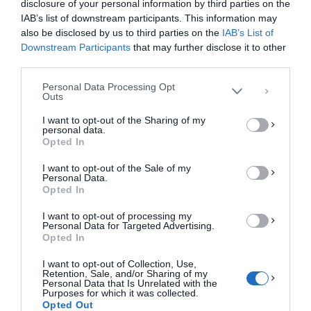
disclosure of your personal information by third parties on the
Για να παρέχουμε την καλύτερη εμπειρία, χρησιμοποιούμε τεχνολογίες όπως
IAB’s list of downstream participants. This information may
cookies για την αποθήκευση ή/και την πρόσβαση σε πληροφορίες συσκευών.
Η συγκατάθεση για τις εν λόγω τεχνολογίες θα μας επιτρέψει να
also be disclosed by us to third parties on the
IAB’s List of
επεξεργαστούμε δεδομένα προσωπικού χαρακτήρα, όπως συμπεριφορά
Downstream Participants
that may further disclose it to other
περιήγησης ή μοναδικά αναγνωριστικά σε αυτόν τον ιστότοπο. Η μη
third parties.
συγκατάθεση ή η ανάκληση της συγκατάθεσης, μπορεί να επηρεάσει
αρνητικά ορισμένες λειτουργίες και δυνατότητες.
Personal Data Processing Opt
Outs
ΑΠΟΔΟΧΉ
I want to opt-out of the Sharing of my
personal data.
ΔΕΝ ΑΠΟΔΈΧΟΜΑΙ
Opted In
I want to opt-out of the Sale of my
ΠΡΟΒΟΛΉ ΠΡΟΤΙΜΉΣΕΩΝ
Personal Data.
Opted In
Πολιτική Cookies
Πολιτική Απορρήτου
Επικοινωνία
I want to opt-out of processing my
Personal Data for Targeted Advertising.
Opted In
I want to opt-out of Collection, Use,
Retention, Sale, and/or Sharing of my
Personal Data that Is Unrelated with the
Purposes for which it was collected.
Opted Out