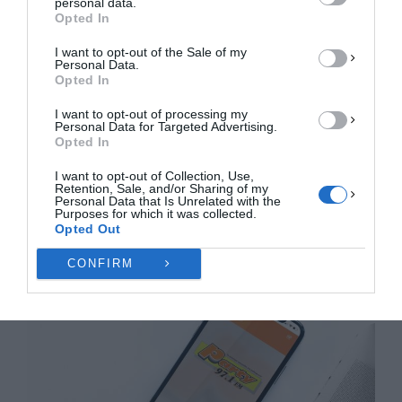
personal data.
ΔΕΝ ΑΠΟΔΈΧΟΜΑΙ
Opted In
I want to opt-out of the Sale of my
ΠΡΟΒΟΛΉ ΠΡΟΤΙΜΉΣΕΩΝ
Personal Data.
Opted In
Πολιτική Cookies
Πολιτική Απορρήτου
Επικοινωνία
I want to opt-out of processing my
Personal Data for Targeted Advertising.
Opted In
I want to opt-out of Collection, Use,
Retention, Sale, and/or Sharing of my
Personal Data that Is Unrelated with the
Purposes for which it was collected.
Opted Out
CONFIRM