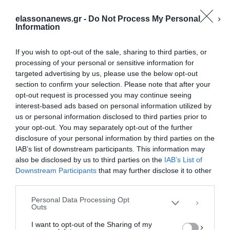
elassonanews.gr -
Do Not Process My Personal
Information
If you wish to opt-out of the sale, sharing to third parties, or
processing of your personal or sensitive information for
targeted advertising by us, please use the below opt-out
section to confirm your selection. Please note that after your
opt-out request is processed you may continue seeing
interest-based ads based on personal information utilized by
us or personal information disclosed to third parties prior to
your opt-out. You may separately opt-out of the further
Διαχείριση Συγκατάθεσης
disclosure of your personal information by third parties on the
Για να παρέχουμε την καλύτερη εμπειρία, χρησιμοποιούμε τεχνολογίες όπως
IAB’s list of downstream participants. This information may
cookies για την αποθήκευση ή/και την πρόσβαση σε πληροφορίες συσκευών.
Η συγκατάθεση για τις εν λόγω τεχνολογίες θα μας επιτρέψει να
also be disclosed by us to third parties on the
IAB’s List of
επεξεργαστούμε δεδομένα προσωπικού χαρακτήρα, όπως συμπεριφορά
Downstream Participants
that may further disclose it to other
περιήγησης ή μοναδικά αναγνωριστικά σε αυτόν τον ιστότοπο. Η μη
third parties.
συγκατάθεση ή η ανάκληση της συγκατάθεσης, μπορεί να επηρεάσει
αρνητικά ορισμένες λειτουργίες και δυνατότητες.
Personal Data Processing Opt
Outs
ΑΠΟΔΟΧΉ
I want to opt-out of the Sharing of my