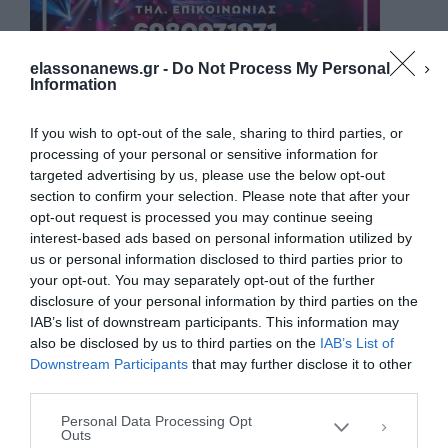
elassonanews.gr -
Do Not Process My Personal
Information
If you wish to opt-out of the sale, sharing to third parties, or
processing of your personal or sensitive information for
targeted advertising by us, please use the below opt-out
section to confirm your selection. Please note that after your
opt-out request is processed you may continue seeing
interest-based ads based on personal information utilized by
us or personal information disclosed to third parties prior to
your opt-out. You may separately opt-out of the further
Διαχείριση Συγκατάθεσης
disclosure of your personal information by third parties on the
Για να παρέχουμε την καλύτερη εμπειρία, χρησιμοποιούμε τεχνολογίες όπως
IAB’s list of downstream participants. This information may
cookies για την αποθήκευση ή/και την πρόσβαση σε πληροφορίες συσκευών.
Η συγκατάθεση για τις εν λόγω τεχνολογίες θα μας επιτρέψει να
also be disclosed by us to third parties on the
IAB’s List of
επεξεργαστούμε δεδομένα προσωπικού χαρακτήρα, όπως συμπεριφορά
Downstream Participants
that may further disclose it to other
περιήγησης ή μοναδικά αναγνωριστικά σε αυτόν τον ιστότοπο. Η μη
third parties.
συγκατάθεση ή η ανάκληση της συγκατάθεσης, μπορεί να επηρεάσει
αρνητικά ορισμένες λειτουργίες και δυνατότητες.
Personal Data Processing Opt
Outs