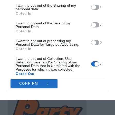
ΑΠΟΔΟΧΉ
I want to opt-out of the Sharing of my
personal data.
ΔΕΝ ΑΠΟΔΈΧΟΜΑΙ
Opted In
I want to opt-out of the Sale of my
ΠΡΟΒΟΛΉ ΠΡΟΤΙΜΉΣΕΩΝ
Personal Data.
Opted In
Πολιτική Cookies
Πολιτική Απορρήτου
Επικοινωνία
I want to opt-out of processing my
Personal Data for Targeted Advertising.
Opted In
I want to opt-out of Collection, Use,
Retention, Sale, and/or Sharing of my
Personal Data that Is Unrelated with the
Purposes for which it was collected.
Opted Out
CONFIRM