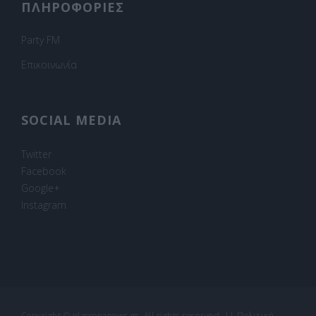
ΠΛΗΡΟΦΟΡΙΕΣ
Party FM
Επικοινωνία
SOCIAL MEDIA
Twitter
Facebook
Google+
Instagram
Copyright © elassonanews.gr. All rights reserved.
||
Πολιτική