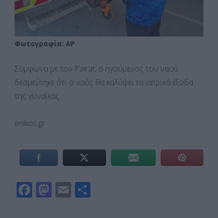
Φωτογραφία: AP
Σύμφωνα με τον Pairat, ο ηγούμενος του ναού
δεσμεύτηκε ότι ο ναός θα καλύψει τα ιατρικά έξοδα
της γυναίκας.
enikos.gr
F
M
E
Μ
ac
as
m
οι