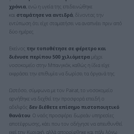
χρόνια
, ενώ η υγεία της επιδεινώθηκε
και
σταμάτησε να αντιδρά
, δίνοντας την
εντύπωση ότι είχε σταματήσει να αναπνέει πριν από
δύο ημέρες.
Εκείνος
την τοποθέτησε σε φέρετρο και
διένυσε περίπου 500 χιλιόμετρα
μέχρι
νοσοκομείο στην Μπανγκόκ, καθώς η ίδια είχε
εκφράσει την επιθυμία να δωρίσει τα όργανά της.
Ωστόσο, σύμφωνα με τον Pairat, το νοσοκομείο
αρνήθηκε να δεχθεί την προσφορά επειδή ο
αδελφός
δεν διέθετε επίσημο πιστοποιητικό
θανάτου
. Ο ναός προσφέρει δωρεάν υπηρεσίες
αποτέφρωσης, κάτι που τον οδήγησε να απευθυνθεί
εκεί την Κυριακή, αλλά απορρίφθηκε και πάλι λόγω