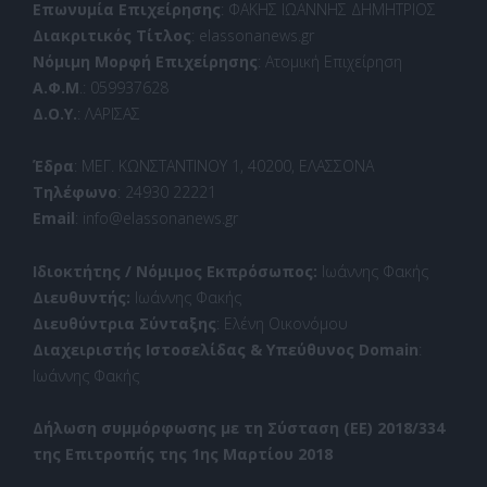
Επωνυμία Επιχείρησης
: ΦΑΚΗΣ ΙΩΑΝΝΗΣ ΔΗΜΗΤΡΙΟΣ
Διακριτικός Τίτλος
: elassonanews.gr
Νόμιμη Μορφή Επιχείρησης
: Ατομική Επιχείρηση
Α.Φ.Μ
.: 059937628
Δ.Ο.Υ.
: ΛΑΡΙΣΑΣ
Έδρα
: ΜΕΓ. ΚΩΝΣΤΑΝΤΙΝΟΥ 1, 40200, ΕΛΑΣΣΟΝΑ
Τηλέφωνο
: 24930 22221
Email
: info@elassonanews.gr
Ιδιοκτήτης / Νόμιμος Εκπρόσωπος:
Ιωάννης Φακής
Διευθυντής:
Ιωάννης Φακής
Διευθύντρια Σύνταξης
: Ελένη Οικονόμου
Διαχειριστής Ιστοσελίδας & Υπεύθυνος Domain
:
Ιωάννης Φακής
Δήλωση συμμόρφωσης με τη Σύσταση (ΕΕ) 2018/334
της Επιτροπής της 1ης Μαρτίου 2018