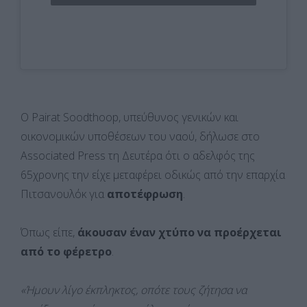
Ο Pairat Soodthoop, υπεύθυνος γενικών και
οικονομικών υποθέσεων του ναού, δήλωσε στο
Associated Press τη Δευτέρα ότι ο αδελφός της
65χρονης την είχε μεταφέρει οδικώς από την επαρχία
Πιτσανουλόκ για
αποτέφρωση
.
Όπως είπε,
άκουσαν έναν χτύπο να προέρχεται
από το φέρετρο
.
«Ήμουν λίγο έκπληκτος, οπότε τους ζήτησα να