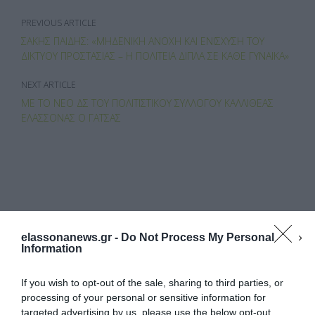
e
to
ail
ρ
b
d
α
PREVIOUS ARTICLE
o
o
σ
ΣΆΚΗΣ ΠΑΙΔΉΣ: «ΜΗΔΕΝΙΚΉ ΑΝΟΧΉ ΚΑΙ ΕΝΊΣΧΥΣΗ ΤΟΥ
ΔΙΚΤΎΟΥ ΠΡΟΣΤΑΣΊΑΣ – Η ΠΟΛΙΤΕΊΑ ΔΊΠΛΑ ΣΕ ΚΆΘΕ ΓΥΝΑΊΚΑ»
o
n
τε
NEXT ARTICLE
k
ίτ
ΜΕ ΤΟ ΝΈΟ ΔΣ ΤΟΥ ΠΟΛΙΤΙΣΤΙΚΟΎ ΣΥΛΛΌΓΟΥ ΚΑΛΛΙΘΈΑΣ
ε
ΕΛΑΣΣΌΝΑΣ Ο ΓΆΤΣΑΣ
ΚΆΝΕΤΕ LIKE ΣΤΗ ΣΕΛΊΔΑ ΜΑΣ
elassonanews.gr -
Do Not Process My Personal
Information
If you wish to opt-out of the sale, sharing to third parties, or
processing of your personal or sensitive information for
targeted advertising by us, please use the below opt-out