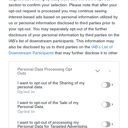
section to confirm your selection. Please note that after your
opt-out request is processed you may continue seeing
interest-based ads based on personal information utilized by
us or personal information disclosed to third parties prior to
your opt-out. You may separately opt-out of the further
Διαχείριση Συγκατάθεσης
disclosure of your personal information by third parties on the
Για να παρέχουμε την καλύτερη εμπειρία, χρησιμοποιούμε τεχνολογίες όπως
IAB’s list of downstream participants. This information may
cookies για την αποθήκευση ή/και την πρόσβαση σε πληροφορίες συσκευών.
Η συγκατάθεση για τις εν λόγω τεχνολογίες θα μας επιτρέψει να
also be disclosed by us to third parties on the
IAB’s List of
επεξεργαστούμε δεδομένα προσωπικού χαρακτήρα, όπως συμπεριφορά
Downstream Participants
that may further disclose it to other
περιήγησης ή μοναδικά αναγνωριστικά σε αυτόν τον ιστότοπο. Η μη
third parties.
συγκατάθεση ή η ανάκληση της συγκατάθεσης, μπορεί να επηρεάσει
αρνητικά ορισμένες λειτουργίες και δυνατότητες.
Personal Data Processing Opt
Outs
ΑΠΟΔΟΧΉ
I want to opt-out of the Sharing of my
personal data.
ΔΕΝ ΑΠΟΔΈΧΟΜΑΙ
Opted In
I want to opt-out of the Sale of my
ΠΡΟΒΟΛΉ ΠΡΟΤΙΜΉΣΕΩΝ
Personal Data.
Opted In
Πολιτική Cookies
Πολιτική Απορρήτου
Επικοινωνία
I want to opt-out of processing my
Personal Data for Targeted Advertising.