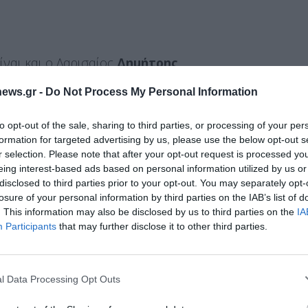
ίναι και ο Λαρισαίος
Δημήτρης
αίκτης της Δόξα Βαλανίδας. Εκεί θα έχει την
ews.gr -
Do Not Process My Personal Information
για το μέλλον που είναι όλο μπροστά του.
to opt-out of the sale, sharing to third parties, or processing of your per
formation for targeted advertising by us, please use the below opt-out s
ρότερος τερματοφύλακας που αγωνίζεται στην
r selection. Please note that after your opt-out request is processed y
ών και πιθανότατα στην Ελλάδα.
eing interest-based ads based on personal information utilized by us or
disclosed to third parties prior to your opt-out. You may separately opt-
losure of your personal information by third parties on the IAB’s list of
. This information may also be disclosed by us to third parties on the
IA
Διαχείριση Συγκατάθεσης
Participants
that may further disclose it to other third parties.
 την καλύτερη εμπειρία, χρησιμοποιούμε τεχνολογίες όπως cookies για
st on X
Follow us
Save
ή/και την πρόσβαση σε πληροφορίες συσκευών. Η συγκατάθεση για τις
ίες θα μας επιτρέψει να επεξεργαστούμε δεδομένα προσωπικού
l Data Processing Opt Outs
 συμπεριφορά περιήγησης ή μοναδικά αναγνωριστικά σε αυτόν τον
συγκατάθεση ή η ανάκληση της συγκατάθεσης, μπορεί να επηρεάσει