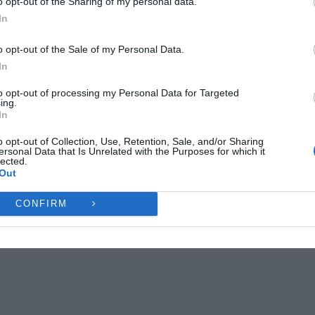
o opt-out of the Sharing of my personal data.
ες λειτουργίες και δυνατότητες.
In
Ή
ΔΕΝ ΑΠΟΔΈΧΟΜΑΙ
ΠΡΟΒΟΛΉ ΠΡΟΤΙΜΉ
o opt-out of the Sale of my Personal Data.
Σ
ΕΘΝΙΚΗ
ελασσόνα
In
Πολιτική Cookies
Πολιτική Απορρήτου
Επικοινωνία
to opt-out of processing my Personal Data for Targeted
ing.
In
NEXT ARTICLE
ΛΛΆ,
ΑΕΛ: Ο ΓΙΆΝΝΗΣ ΜΑΣΟΎΡΑΣ ΔΕΝ ΈΧΕΙ ΜΕΤΑΓΡΑΦΕΊ ΣΕ
o opt-out of Collection, Use, Retention, Sale, and/or Sharing
ersonal Data that Is Unrelated with the Purposes for which it
ΆΛΛΗ ΟΜΆΔΑ
lected.
Out
CONFIRM