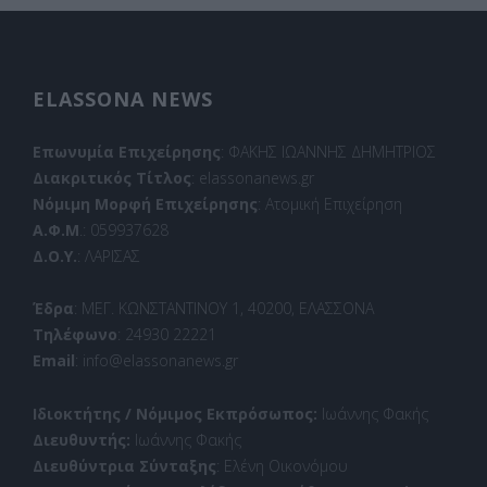
ELASSONA NEWS
Επωνυμία Επιχείρησης
: ΦΑΚΗΣ ΙΩΑΝΝΗΣ ΔΗΜΗΤΡΙΟΣ
Διακριτικός Τίτλος
: elassonanews.gr
Νόμιμη Μορφή Επιχείρησης
: Ατομική Επιχείρηση
Α.Φ.Μ
.: 059937628
Δ.Ο.Υ.
: ΛΑΡΙΣΑΣ
Έδρα
: ΜΕΓ. ΚΩΝΣΤΑΝΤΙΝΟΥ 1, 40200, ΕΛΑΣΣΟΝΑ
Τηλέφωνο
: 24930 22221
Email
: info@elassonanews.gr
Ιδιοκτήτης / Νόμιμος Εκπρόσωπος:
Ιωάννης Φακής
Διευθυντής:
Ιωάννης Φακής
Διευθύντρια Σύνταξης
: Ελένη Οικονόμου