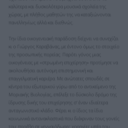
καλύτερα και δυσκολότερα μουσικά σχολεία της
χώρας, με πλήθος μαθητών της να καταξιώνονται
πανελληνίως αλλά και διεθνώς.
Την ίδια οικογενειακή παράδοση δείχνει να συνεχίζει
κι ο Γιώργος Καραβάνας, με έντονο όμως το στοιχείο
της προσωπικής πορείας: Παρότι γόνος μιας
οικογένειας με «στρωμένη επιχείρηση» προτίμησε να
ακολουθήσει αυτόνομη επιστημονική και
επαγγελματική καριέρα. Με ανώτατες σπουδές σε
κέντρα του εξωτερικού γύρω από το αντικείμενο της
Μοριακής Βιολογίας, επέλεξε το δύσκολο δρόμο της
ίδρυσης δικής του επιχείρησης σ’ έναν ιδιαίτερα
ανταγωνιστικό κλάδο. Φέρει κι ο ίδιος τα ίδια
κοινωνικά αντανακλαστικά που διέκριναν τους γονείς
του: προέβη σε γενναιόδωρες χορηγίες υπέρ του