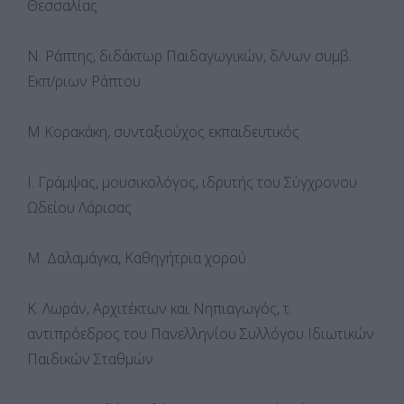
Θεσσαλίας
Ν. Ράπτης, διδάκτωρ Παιδαγωγικών, δ/νων συμβ.
Εκπ/ριων Ράπτου
Μ Κορακάκη, συνταξιούχος εκπαιδευτικός
Ι. Γράμψας, μουσικολόγος, ιδρυτής του Σύγχρονου
Ωδείου Λάρισας
Μ. Δαλαμάγκα, Καθηγήτρια χορού
Κ. Λωράν, Αρχιτέκτων και Νηπιαγωγός, τ.
αντιπρόεδρος του Πανελληνίου Συλλόγου Ιδιωτικών
Παιδικών Σταθμών