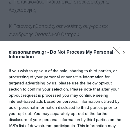
Σ. Παπανικολάου, Γλύπτης και Ιστορικός τέχνης,
Αρχαιοδίφης
Κ. Τσιάνος, ηθοποιός, σκηνοθέτης, συγγραφέας,
συνιδρυτής Θεσσαλικού Θεάτρου
Α. Γερόπουλος, π Σχολικός Σύμβουλος
elassonanews.gr -
Do Not Process My Personal
Information
If you wish to opt-out of the sale, sharing to third parties, or
processing of your personal or sensitive information for
targeted advertising by us, please use the below opt-out
section to confirm your selection. Please note that after your
opt-out request is processed you may continue seeing
interest-based ads based on personal information utilized by
us or personal information disclosed to third parties prior to
your opt-out. You may separately opt-out of the further
Διαχείριση Συγκατάθεσης
F
M
E
Μ
disclosure of your personal information by third parties on the
Για να παρέχουμε την καλύτερη εμπειρία, χρησιμοποιούμε τεχνολογίες όπως
IAB’s list of downstream participants. This information may
cookies για την αποθήκευση ή/και την πρόσβαση σε πληροφορίες συσκευών.