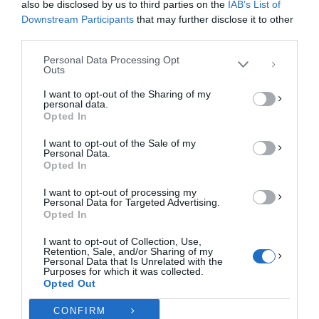
ac
as
m
οι
Η συγκατάθεση για τις εν λόγω τεχνολογίες θα μας επιτρέψει να
also be disclosed by us to third parties on the
IAB’s List of
επεξεργαστούμε δεδομένα προσωπικού χαρακτήρα, όπως συμπεριφορά
e
to
ail
ρ
Downstream Participants
that may further disclose it to other
περιήγησης ή μοναδικά αναγνωριστικά σε αυτόν τον ιστότοπο. Η μη
third parties.
elassona
ελασσόνα
ΚΑΡΑΒΑΝΑΣ
b
d
α
συγκατάθεση ή η ανάκληση της συγκατάθεσης, μπορεί να επηρεάσει
αρνητικά ορισμένες λειτουργίες και δυνατότητες.
Personal Data Processing Opt
o
o
σ
Outs
ΑΠΟΔΟΧΉ
o
n
τε
I want to opt-out of the Sharing of my
PREVIOUS ARTICLE
personal data.
k
ίτ
ΔΕΝ ΑΠΟΔΈΧΟΜΑΙ
Opted In
Κ. ΤΖΑΝΑΚΟΎΛΗΣ: ΤΗΝ ΚΥΡΙΑΚΉ ΨΗΦΊΖΟΥΜΕ, ΤΗΝ ΔΕΥΤΈΡΑ
ε
ΠΑΊΡΝΟΥΜΕ ΤΗΝ ΕΛΛΆΔΑ ΣΤΑ ΧΈΡΙΑ ΜΑΣ
I want to opt-out of the Sale of my
ΠΡΟΒΟΛΉ ΠΡΟΤΙΜΉΣΕΩΝ
Personal Data.
NEXT ARTICLE
Opted In
Πολιτική Cookies
Πολιτική Απορρήτου
Επικοινωνία
ΚΑΤΣΙΑΝΤΏΝΗΣ ΑΠΌ ΧΩΡΙΆ Δ.ΚΙΛΕΛΈΡ ΚΑΙ ΕΛΑΣΣΌΝΑΣ:
I want to opt-out of processing my
ΤΕΛΕΙΏΝΟΥΜΕ ΜΕ ΤΑ ΤΕΦΤΈΡΙΑ ΤΗΣ ΑΔΙΑΦΟΡΊΑΣ, ΚΑΙ
Personal Data for Targeted Advertising.
ΞΕΚΙΝΆΜΕ ΔΟΥΛΕΙΆ!
Opted In
I want to opt-out of Collection, Use,
Retention, Sale, and/or Sharing of my
Personal Data that Is Unrelated with the
Purposes for which it was collected.
Opted Out
ΚΆΝΕΤΕ LIKE ΣΤΗ ΣΕΛΊΔΑ ΜΑΣ
CONFIRM