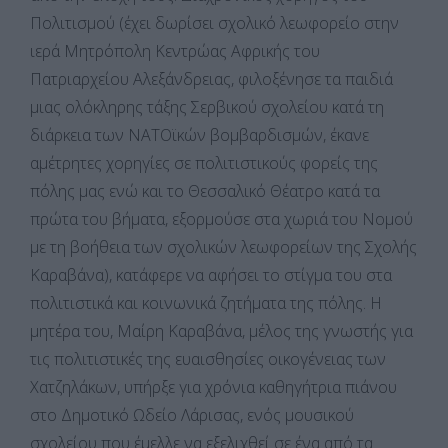
Πολιτισμού (έχει δωρίσει σχολικό λεωφορείο στην
ιερά Μητρόπολη Κεντρώας Αφρικής του
Πατριαρχείου Αλεξάνδρειας, φιλοξένησε τα παιδιά
μιας ολόκληρης τάξης Σερβικού σχολείου κατά τη
διάρκεια των ΝΑΤΟϊκών βομβαρδισμών, έκανε
αμέτρητες χορηγίες σε πολιτιστικούς φορείς της
πόλης μας ενώ και το Θεσσαλικό Θέατρο κατά τα
πρώτα του βήματα, εξορμούσε στα χωριά του Νομού
με τη βοήθεια των σχολικών λεωφορείων της Σχολής
Καραβάνα), κατάφερε να αφήσει το στίγμα του στα
πολιτιστικά και κοινωνικά ζητήματα της πόλης. Η
μητέρα του, Μαίρη Καραβάνα, μέλος της γνωστής για
τις πολιτιστικές της ευαισθησίες οικογένειας των
Χατζηλάκων, υπήρξε για χρόνια καθηγήτρια πιάνου
στο Δημοτικό Ωδείο Λάρισας, ενός μουσικού
σχολείου που έμελλε να εξελιχθεί σε ένα από τα