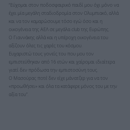
“Εύχομαι στον ποδοσφαιρικό παιδί μου όχι μόνο να
έχει μία μεγάλη σταδιοδρομία στον Ολυμπιακό, αλλά
και να τον καμαρώσουμε τόσο εγώ όσο και η
οικογένεια της ΑΕΛ σε μεγάλα club της Ευρώπης.
Ο Γιαννάκης αλλά και η υπέροχη οικογένεια του
αξίζουν όλες τις χαρές του κόσμου.
Ευχαριστώ τους γονείς του που μου τον
εμπιστεύθηκαν από 16 ετών και χαίρομαι ιδιαίτερα
γιατί δεν πρόδωσα την εμπιστοσύνη τους.
Ο Μασούρας ποτέ δεν είχε μάνατζερ για να τον
«προωθήσει» και όλα τα κατάφερε μόνος του με την
αξία του”.