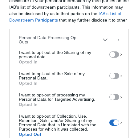
disclosure of your personal information by third parties on the
Για να παρέχουμε την καλύτερη εμπειρία, χρησιμοποιούμε τεχνολογίες όπως
IAB’s list of downstream participants. This information may
cookies για την αποθήκευση ή/και την πρόσβαση σε πληροφορίες συσκευών.
Η συγκατάθεση για τις εν λόγω τεχνολογίες θα μας επιτρέψει να
also be disclosed by us to third parties on the
IAB’s List of
επεξεργαστούμε δεδομένα προσωπικού χαρακτήρα, όπως συμπεριφορά
Downstream Participants
that may further disclose it to other
περιήγησης ή μοναδικά αναγνωριστικά σε αυτόν τον ιστότοπο. Η μη
third parties.
συγκατάθεση ή η ανάκληση της συγκατάθεσης, μπορεί να επηρεάσει
αρνητικά ορισμένες λειτουργίες και δυνατότητες.
Personal Data Processing Opt
Outs
ΑΠΟΔΟΧΉ
I want to opt-out of the Sharing of my
personal data.
ΔΕΝ ΑΠΟΔΈΧΟΜΑΙ
Opted In
I want to opt-out of the Sale of my
ΠΡΟΒΟΛΉ ΠΡΟΤΙΜΉΣΕΩΝ
Personal Data.
Opted In
Πολιτική Cookies
Πολιτική Απορρήτου
Επικοινωνία
I want to opt-out of processing my
Personal Data for Targeted Advertising.
Opted In
I want to opt-out of Collection, Use,
Retention, Sale, and/or Sharing of my
Personal Data that Is Unrelated with the
Purposes for which it was collected.
Opted Out