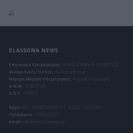
ELASSONA NEWS
Επωνυμία Επιχείρησης
: ΦΑΚΗΣ ΙΩΑΝΝΗΣ ΔΗΜΗΤΡΙΟΣ
Διακριτικός Τίτλος
: elassonanews.gr
Νόμιμη Μορφή Επιχείρησης
: Ατομική Επιχείρηση
Α.Φ.Μ
.: 059937628
Δ.Ο.Υ.
: ΛΑΡΙΣΑΣ
Έδρα
: ΜΕΓ. ΚΩΝΣΤΑΝΤΙΝΟΥ 1, 40200, ΕΛΑΣΣΟΝΑ
Τηλέφωνο
: 24930 22221
Email
: info@elassonanews.gr