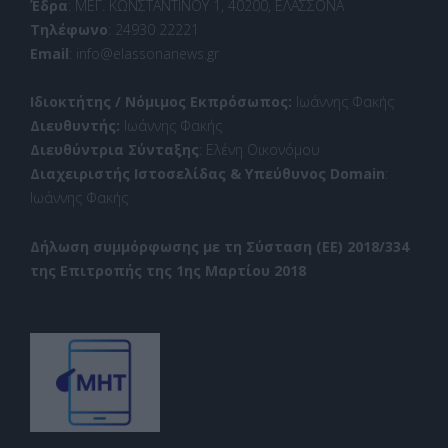
Έδρα
: ΜΕΓ. ΚΩΝΣΤΑΝΤΙΝΟΥ 1, 40200, ΕΛΑΣΣΟΝΑ
Τηλέφωνο
: 24930 22221
Email
: info@elassonanews.gr
Ιδιοκτήτης / Νόμιμος Εκπρόσωπος:
Ιωάννης Φακής
Διευθυντής:
Ιωάννης Φακής
Διευθύντρια Σύνταξης
: Ελένη Οικονόμου
Διαχειριστής Ιστοσελίδας & Υπεύθυνος Domain
:
Ιωάννης Φακής
Δήλωση συμμόρφωσης με τη Σύσταση (ΕΕ) 2018/334
της Επιτροπής της 1ης Μαρτίου 2018