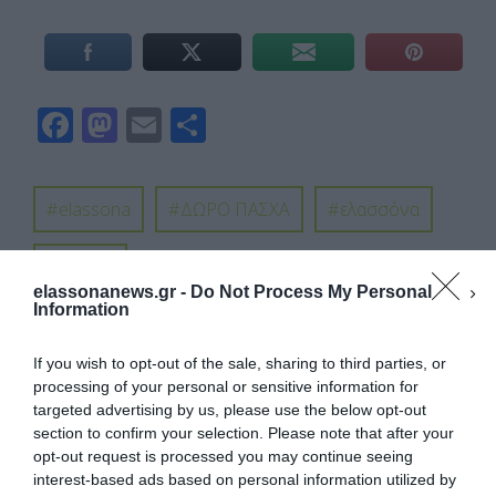
F
M
E
Μ
ac
as
m
οι
e
to
ail
ρ
elassona
ΔΩΡΟ ΠΑΣΧΑ
ελασσόνα
b
d
α
o
o
σ
ΠΑΣΧΑ
o
n
τε
elassonanews.gr -
Do Not Process My Personal
Information
k
ίτ
ε
If you wish to opt-out of the sale, sharing to third parties, or
PREVIOUS ARTICLE
processing of your personal or sensitive information for
ΤΕΛΕΥΤΑΊΑ ΕΥΚΑΙΡΊΑ ΓΙΑ ΤΙΣ 1.000 ΘΈΣΕΙΣ ΟΠΛΙΤΏΝ ΣΤΙΣ
targeted advertising by us, please use the below opt-out
ΈΝΟΠΛΕΣ ΔΥΝΆΜΕΙΣ
section to confirm your selection. Please note that after your
opt-out request is processed you may continue seeing
NEXT ARTICLE
interest-based ads based on personal information utilized by
Η ΠΕΡΙΦΈΡΕΙΑ ΘΕΣΣΑΛΊΑΣ ΣΤΗ ΔΙΕΘΝΉ ΤΟΥΡΙΣΤΙΚΉ ΈΚΘΕΣΗ