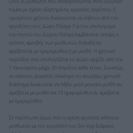
Όλοι οι μισθωτοί που απασχολούνται στον ιδιωτικό
τομέα με σχέση εξαρτημένης εργασίας αορίστου ή
ορισμένου χρόνου δικαιούνται να λάβουν από τον
εργοδότη τους Δώρο Πάσχα. Για τον υπολογισμό
του ποσού του Δώρου Πάσχα λαμβάνεται υπόψη ο
τρόπος αμοιβής των μισθωτών δηλαδή αν
αμείβονται με ημερομίσθιο ή με μισθό. Η χρονική
περίοδος που υπολογίζεται το Δώρο αρχίζει από την
1 Ιανουαρίου μέχρι 30 Απριλίου κάθε έτους. Συνεπώς,
αν κάποιος εργαστεί ολόκληρο το ανωτέρω χρονικό
διάστημα δικαιούται να λάβει μισό μηνιαίο μισθό αν
αμείβεται με μισθό και 15 ημερομίσθια αν αμείβεται
με ημερομίσθιο.
Σε περίπτωση όμως που η σχέση εργασίας κάποιου
μισθωτού με τον εργοδότη του δεν είχε διάρκεια