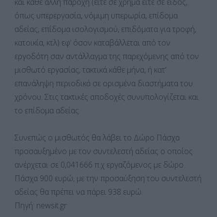
και κάθε άλλη παροχή (είτε σε χρήμα είτε σε είδος,
όπως υπερεργασία, νόμιμη υπερωρία, επίδομα
αδείας, επίδομα ισολογισμού, επιδόματα για τροφή,
κατοικία, κτλ) εφ’ όσον καταβάλλεται από τον
εργοδότη σαν αντάλλαγμα της παρεχόμενης από τον
μισθωτό εργασίας, τακτικά κάθε μήνα, ή κατ’
επανάληψη περιοδικά σε ορισμένα διαστήματα του
χρόνου. Στις τακτικές αποδοχές συνυπολογίζεται και
το επίδομα αδείας.
Συνεπώς ο μισθωτός θα λάβει το Δώρο Πάσχα
προσαυξημένο με τον συντελεστή αδείας ο οποίος
ανέρχεται σε 0,041666 π.χ εργαζόμενος με δώρο
Πάσχα 900 ευρώ, με την προσαύξηση του συντελεστή
αδείας θα πρέπει να πάρει 938 ευρώ.
Πηγή: newsit.gr