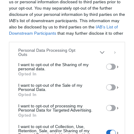
us or personal information disclosed to third parties prior to
MEDITERRANEAN PANORAMA 2017 ΣΤΗ ΣΤΟΚΧΌΛΜΗ
your opt-out. You may separately opt-out of the further
Διαχείριση Συγκατάθεσης
disclosure of your personal information by third parties on the
Για να παρέχουμε την καλύτερη εμπειρία, χρησιμοποιούμε τεχνολογίες όπως
IAB’s list of downstream participants. This information may
cookies για την αποθήκευση ή/και την πρόσβαση σε πληροφορίες συσκευών.
Η συγκατάθεση για τις εν λόγω τεχνολογίες θα μας επιτρέψει να
also be disclosed by us to third parties on the
IAB’s List of
επεξεργαστούμε δεδομένα προσωπικού χαρακτήρα, όπως συμπεριφορά
Downstream Participants
that may further disclose it to other
περιήγησης ή μοναδικά αναγνωριστικά σε αυτόν τον ιστότοπο. Η μη
third parties.
συγκατάθεση ή η ανάκληση της συγκατάθεσης, μπορεί να επηρεάσει
ΚΆΝΕΤΕ LIKE ΣΤΗ ΣΕΛΊΔΑ ΜΑΣ
αρνητικά ορισμένες λειτουργίες και δυνατότητες.
Personal Data Processing Opt
Outs
ΑΠΟΔΟΧΉ
I want to opt-out of the Sharing of my
personal data.
ΔΕΝ ΑΠΟΔΈΧΟΜΑΙ
Opted In
I want to opt-out of the Sale of my
ΠΡΟΒΟΛΉ ΠΡΟΤΙΜΉΣΕΩΝ
Personal Data.
Opted In
Πολιτική Cookies
Πολιτική Απορρήτου
Επικοινωνία
I want to opt-out of processing my
Personal Data for Targeted Advertising.
Opted In
I want to opt-out of Collection, Use,
Retention, Sale, and/or Sharing of my