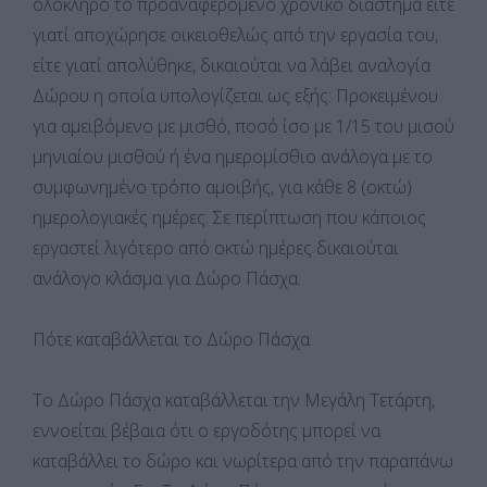
ολόκληρο το προαναφερόμενο χρονικό διάστημα είτε
γιατί αποχώρησε οικειοθελώς από την εργασία του,
είτε γιατί απολύθηκε, δικαιούται να λάβει αναλογία
Δώρου η οποία υπολογίζεται ως εξής: Προκειμένου
για αμειβόμενο με μισθό, ποσό ίσο με 1/15 του μισού
μηνιαίου μισθού ή ένα ημερομίσθιο ανάλογα με το
συμφωνημένο τρόπο αμοιβής, για κάθε 8 (οκτώ)
ημερολογιακές ημέρες. Σε περίπτωση που κάποιος
εργαστεί λιγότερο από οκτώ ημέρες δικαιούται
ανάλογο κλάσμα για Δώρο Πάσχα.
Πότε καταβάλλεται το Δώρο Πάσχα
Το Δώρο Πάσχα καταβάλλεται την Μεγάλη Τετάρτη,
εννοείται βέβαια ότι ο εργοδότης μπορεί να
καταβάλλει το δώρο και νωρίτερα από την παραπάνω