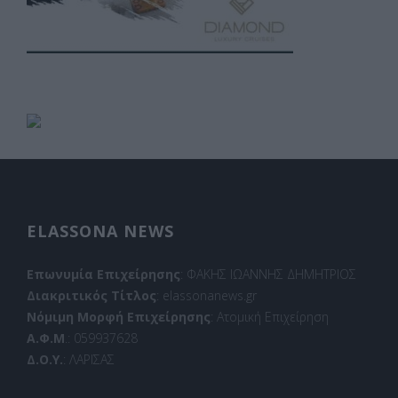
ELASSONA NEWS
Επωνυμία Επιχείρησης
: ΦΑΚΗΣ ΙΩΑΝΝΗΣ ΔΗΜΗΤΡΙΟΣ
Διακριτικός Τίτλος
: elassonanews.gr
Νόμιμη Μορφή Επιχείρησης
: Ατομική Επιχείρηση
Α.Φ.Μ
.: 059937628
Δ.Ο.Υ.
: ΛΑΡΙΣΑΣ