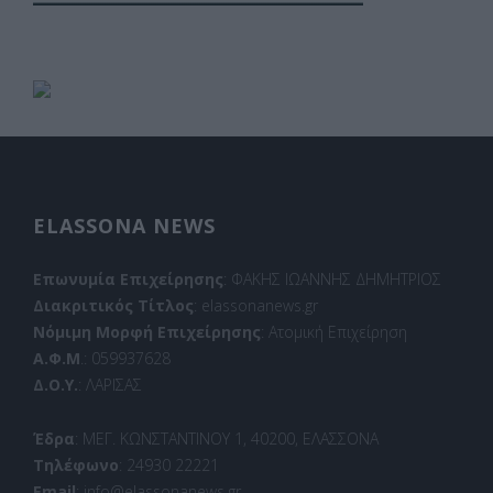
ELASSONA NEWS
Επωνυμία Επιχείρησης
: ΦΑΚΗΣ ΙΩΑΝΝΗΣ ΔΗΜΗΤΡΙΟΣ
Διακριτικός Τίτλος
: elassonanews.gr
Νόμιμη Μορφή Επιχείρησης
: Ατομική Επιχείρηση
Α.Φ.Μ
.: 059937628
Δ.Ο.Υ.
: ΛΑΡΙΣΑΣ
Έδρα
: ΜΕΓ. ΚΩΝΣΤΑΝΤΙΝΟΥ 1, 40200, ΕΛΑΣΣΟΝΑ
Τηλέφωνο
: 24930 22221
Email
: info@elassonanews.gr