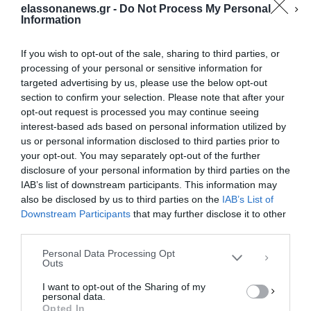
elassonanews.gr -
Do Not Process My Personal
Information
If you wish to opt-out of the sale, sharing to third parties, or
processing of your personal or sensitive information for
targeted advertising by us, please use the below opt-out
section to confirm your selection. Please note that after your
opt-out request is processed you may continue seeing
interest-based ads based on personal information utilized by
us or personal information disclosed to third parties prior to
your opt-out. You may separately opt-out of the further
Διαχείριση Συγκατάθεσης
disclosure of your personal information by third parties on the
Για να παρέχουμε την καλύτερη εμπειρία, χρησιμοποιούμε τεχνολογίες όπως
IAB’s list of downstream participants. This information may
cookies για την αποθήκευση ή/και την πρόσβαση σε πληροφορίες συσκευών.
Η συγκατάθεση για τις εν λόγω τεχνολογίες θα μας επιτρέψει να
also be disclosed by us to third parties on the
IAB’s List of
επεξεργαστούμε δεδομένα προσωπικού χαρακτήρα, όπως συμπεριφορά
Downstream Participants
that may further disclose it to other
περιήγησης ή μοναδικά αναγνωριστικά σε αυτόν τον ιστότοπο. Η μη
third parties.
συγκατάθεση ή η ανάκληση της συγκατάθεσης, μπορεί να επηρεάσει
αρνητικά ορισμένες λειτουργίες και δυνατότητες.
Personal Data Processing Opt
Outs
ΑΠΟΔΟΧΉ
I want to opt-out of the Sharing of my
personal data.
ΔΕΝ ΑΠΟΔΈΧΟΜΑΙ
Opted In